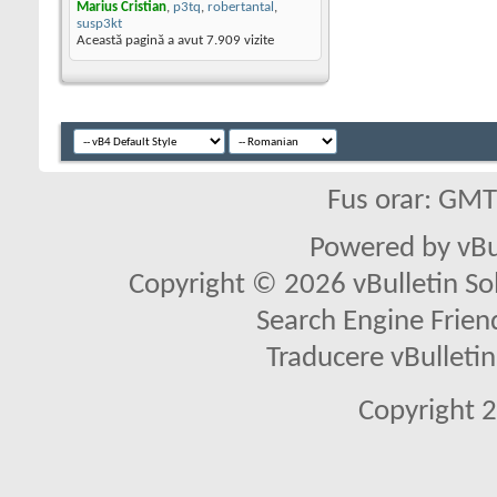
Marius Cristian
,
p3tq
,
robertantal
,
susp3kt
Această pagină a avut
7.909
vizite
Fus orar: GM
Powered by vBu
Copyright © 2026 vBulletin Solu
Search Engine Frien
Traducere vBullet
Copyright 