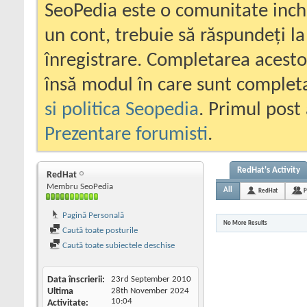
SeoPedia este o comunitate inc
un cont, trebuie să răspundeți la
înregistrare. Completarea acesto
însă modul în care sunt completa
si politica Seopedia
. Primul post 
Prezentare forumisti
.
RedHat's Activity
RedHat
Membru SeoPedia
All
RedHat
P
Pagină Personală
No More Results
Caută toate posturile
Caută toate subiectele deschise
Data înscrierii
23rd September 2010
Ultima
28th November 2024
10:04
Activitate