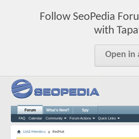
Follow SeoPedia For
with Tapa
Open in
Forum
What's New?
Spy
FAQ
Calendar
Community
Forum Actions
Quick Links
Listă Membru
RedHat