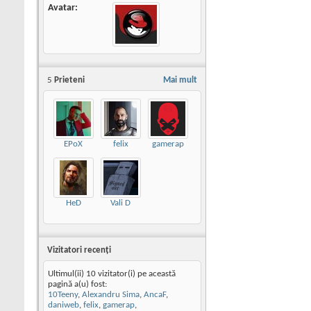
Avatar
5
Prieteni
Mai mult
EPoX
felix
gamerap
HeD
Vali D
Vizitatori recenţi
Ultimul(ii) 10 vizitator(i) pe această
pagină a(u) fost:
10Teeny
,
Alexandru Sima
,
AncaF
,
daniweb
,
felix
,
gamerap
,