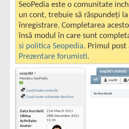
SeoPedia este o comunitate inc
un cont, trebuie să răspundeți la
înregistrare. Completarea acesto
însă modul în care sunt completa
si politica Seopedia
. Primul post 
Prezentare forumisti
.
susp3kt's Activity
susp3kt
Membru SeoPedia
All
susp3kt
Caută toate posturile
No More Results
Caută toate subiectele deschise
Data înscrierii
21st March 2011
Ultima
28th December 2021
15:10
Activitate
Avatar