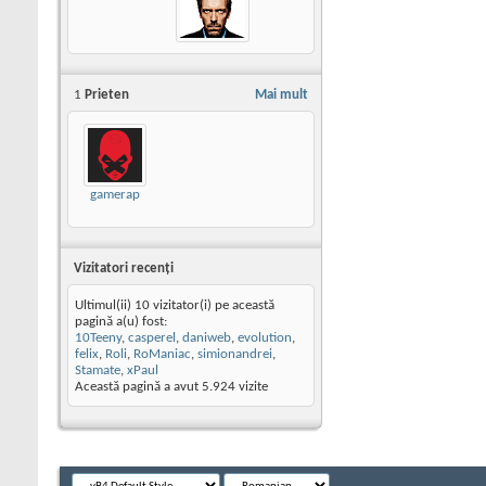
1
Prieten
Mai mult
gamerap
Vizitatori recenţi
Ultimul(ii) 10 vizitator(i) pe această
pagină a(u) fost:
10Teeny
,
casperel
,
daniweb
,
evolution
,
felix
,
Roli
,
RoManiac
,
simionandrei
,
Stamate
,
xPaul
Această pagină a avut
5.924
vizite