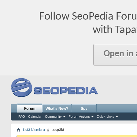
Follow SeoPedia For
with Tapa
Open in
Forum
What's New?
Spy
FAQ
Calendar
Community
Forum Actions
Quick Links
Listă Membru
susp3kt