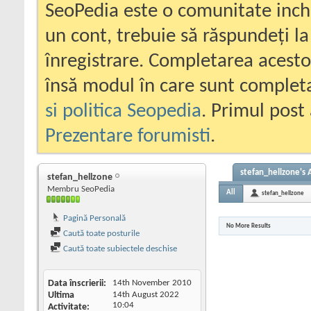
SeoPedia este o comunitate inc
un cont, trebuie să răspundeți la
înregistrare. Completarea acesto
însă modul în care sunt completa
si politica Seopedia
. Primul post 
Prezentare forumisti
.
stefan_hellzone's A
stefan_hellzone
Membru SeoPedia
All
stefan_hellzone
Pagină Personală
No More Results
Caută toate posturile
Caută toate subiectele deschise
Data înscrierii
14th November 2010
Ultima
14th August 2022
10:04
Activitate