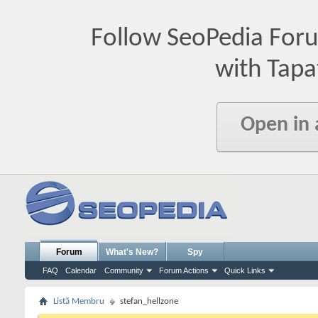
Follow SeoPedia For
with Tapa
Open in
Forum
What's New?
Spy
FAQ
Calendar
Community
Forum Actions
Quick Links
Listă Membru
stefan_hellzone