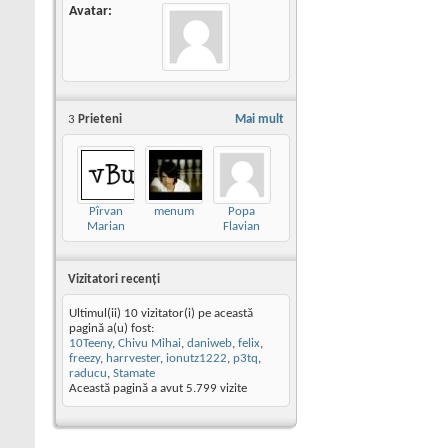
Avatar
3
Prieteni
Mai mult
Pîrvan
menum
Popa
Marian
Flavian
Vizitatori recenţi
Ultimul(ii) 10 vizitator(i) pe această
pagină a(u) fost:
10Teeny
,
Chivu Mihai
,
daniweb
,
felix
,
freezy
,
harrvester
,
ionutz1222
,
p3tq
,
raducu
,
Stamate
Această pagină a avut
5.799
vizite