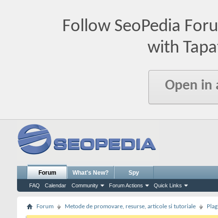
Follow SeoPedia For
with Tapa
Open in
Forum
What's New?
Spy
FAQ
Calendar
Community
Forum Actions
Quick Links
Forum
Metode de promovare, resurse, articole si tutoriale
Plag