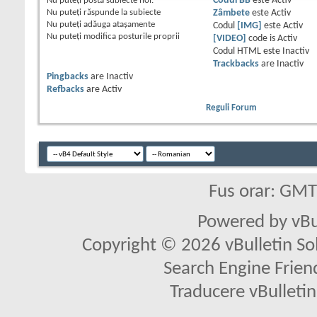
Nu puteţi
posta subiecte noi.
Codul BB
este
Activ
Nu puteţi
răspunde la subiecte
Zâmbete
este
Activ
Nu puteţi
adăuga ataşamente
Codul
[IMG]
este
Activ
Nu puteţi
modifica posturile proprii
[VIDEO]
code is
Activ
Codul HTML este
Inactiv
Trackbacks
are
Inactiv
Pingbacks
are
Inactiv
Refbacks
are
Activ
Reguli Forum
Fus orar: GM
Powered by vBu
Copyright © 2026 vBulletin Solu
Search Engine Frien
Traducere vBullet