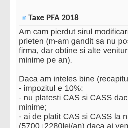
Taxe PFA 2018
Am cam pierdut sirul modificaril
prieten (m-am gandit sa nu p
firma, dar obtine si alte venitu
minime pe an).
Daca am inteles bine (recapitu
- impozitul e 10%;
- nu platesti CAS si CASS daca
minime;
- ai de platit CAS si CASS la n
(5700+2280lei/an) daca ai veni