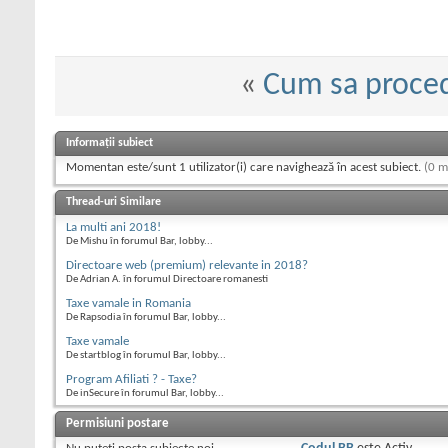
«
Cum sa proced
Informații subiect
Momentan este/sunt 1 utilizator(i) care navighează în acest subiect.
(0 m
Thread-uri Similare
La multi ani 2018!
De Mishu în forumul Bar, lobby...
Directoare web (premium) relevante in 2018?
De Adrian A. în forumul Directoare romanesti
Taxe vamale in Romania
De Rapsodia în forumul Bar, lobby...
Taxe vamale
De startblog în forumul Bar, lobby...
Program Afiliati ? - Taxe?
De inSecure în forumul Bar, lobby...
Permisiuni postare