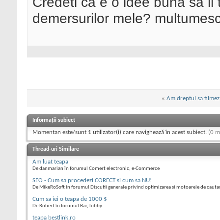
Credeti ca e o idee buna sa il 
demersurilor mele? multumesc
«
Am dreptul sa filme
Informații subiect
Momentan este/sunt 1 utilizator(i) care navighează în acest subiect.
(0 m
Thread-uri Similare
Am luat teapa
De danmarian în forumul Comert electronic, e-Commerce
SEO - Cum sa procedezi CORECT si cum sa NU!
De MikeRoSoft în forumul Discutii generale privind optimizarea si motoarele de cauta
Cum sa iei o teapa de 1000 $
De Robert în forumul Bar, lobby...
teapa bestlink.ro