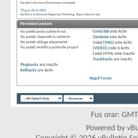
De add în forumul Directoare romanesti
TEapa de la BRD
De florin în forumul Raportari Phishing - Banci/Servicii etc.
Permisiuni postare
Nu puteţi
posta subiecte noi.
Codul BB
este
Activ
Nu puteţi
răspunde la subiecte
Zâmbete
este
Activ
Nu puteţi
adăuga ataşamente
Codul
[IMG]
este
Activ
Nu puteţi
modifica posturile proprii
[VIDEO]
code is
Activ
Codul HTML este
Inactiv
Trackbacks
are
Inactiv
Pingbacks
are
Inactiv
Refbacks
are
Activ
Reguli Forum
Fus orar: GM
Powered by vBu