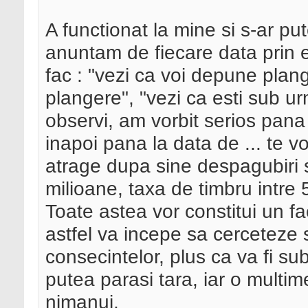
A functionat la mine si s-ar put
anuntam de fiecare data prin
fac : "vezi ca voi depune pla
plangere", "vezi ca esti sub ur
observi, am vorbit serios pana
inapoi pana la data de ... te v
atrage dupa sine despagubiri 
milioane, taxa de timbru intre 5
Toate astea vor constitui un fa
astfel va incepe sa cerceteze 
consecintelor, plus ca va fi su
putea parasi tara, iar o multim
nimanui.