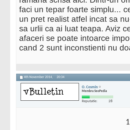
faci un tepar foarte simplu...
un pret realist atfel incat sa n
sa urlii ca ai luat teapa. Aviz c
afaceri se poate intoarce impot
cand 2 sunt inconstienti nu do
4th November 2014,
20:34
O. Cosmin
Membru SeoPedia
Reputatie:
28
1