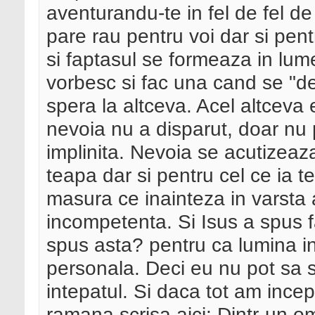
aventurandu-te in fel de fel de
pare rau pentru voi dar si pent
si faptasul se formeaza in lum
vorbesc si fac una cand se "des
spera la altceva. Acel altceva 
nevoia nu a disparut, doar nu p
implinita. Nevoia se acutizeaz
teapa dar si pentru cel ce ia
masura ce inainteza in varsta
incompetenta. Si Isus a spus f
spus asta? pentru ca lumina i
personala. Deci eu nu pot sa si
intepatul. Si daca tot am ince
ramana scrisa aici: Dintr-un om