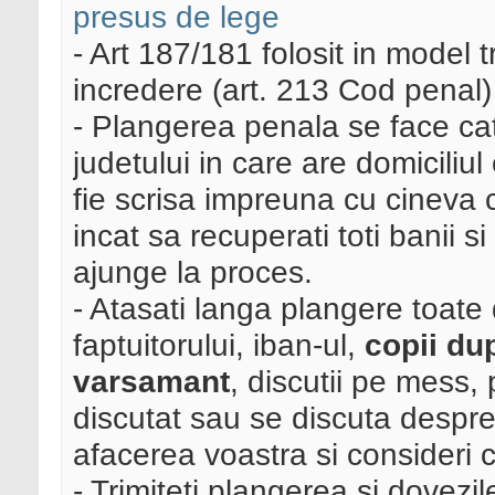
presus de lege
- Art 187/181 folosit in model t
incredere (art. 213 Cod penal)
- Plangerea penala se face ca
judetului in care are domiciliul
fie scrisa impreuna cu cineva 
incat sa recuperati toti banii si
ajunge la proces.
- Atasati langa plangere toate
faptuitorului, iban-ul,
copii du
varsamant
, discutii pe mess, 
discutat sau se discuta despre
afacerea voastra si consideri c
- Trimiteti plangerea si dovezil