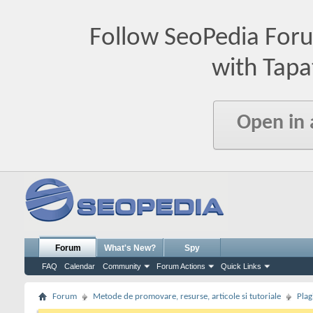
Follow SeoPedia For
with Tapa
Open in
Forum
What's New?
Spy
FAQ
Calendar
Community
Forum Actions
Quick Links
Forum
Metode de promovare, resurse, articole si tutoriale
Plag