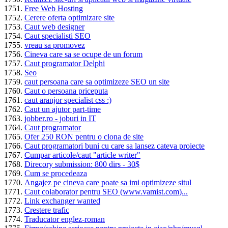
Free Web Hosting
Cerere oferta optimizare site
Caut web designer
Caut specialisti SEO
vreau sa promovez
Cineva care sa se ocupe de un forum
Caut programator Delphi
Seo
caut persoana care sa optimizeze SEO un site
Caut o persoana priceputa
caut aranjor specialist css :)
Caut un ajutor part-time
jobber.ro - joburi in IT
Caut programator
Ofer 250 RON pentru o clona de site
Caut programatori buni cu care sa lansez cateva proiecte
Cumpar articole/caut "article writer"
Direcory submission: 800 dirs - 30$
Cum se procedeaza
Angajez pe cineva care poate sa imi optimizeze situl
Caut colaborator pentru SEO (www.vamist.com)...
Link exchanger wanted
Crestere trafic
Traducator englez-roman