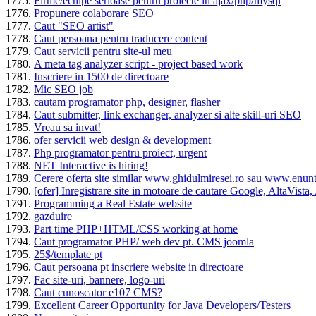
Firme/echipe serioase pentru proiecte in ajax/php/mysql
Propunere colaborare SEO
Caut "SEO artist"
Caut persoana pentru traducere content
Caut servicii pentru site-ul meu
A meta tag analyzer script - project based work
Inscriere in 1500 de directoare
Mic SEO job
cautam programator php, designer, flasher
Caut submitter, link exchanger, analyzer si alte skill-uri SEO
Vreau sa invat!
ofer servicii web design & development
Php programator pentru proiect, urgent
NET Interactive is hiring!
Cerere oferta site similar www.ghidulmiresei.ro sau www.enunt
[ofer] Inregistrare site in motoare de cautare Google, AltaVista,
Programming a Real Estate website
gazduire
Part time PHP+HTML/CSS working at home
Caut programator PHP/ web dev pt. CMS joomla
25$/template pt
Caut persoana pt inscriere website in directoare
Fac site-uri, bannere, logo-uri
Caut cunoscator e107 CMS?
Excellent Career Opportunity for Java Developers/Testers