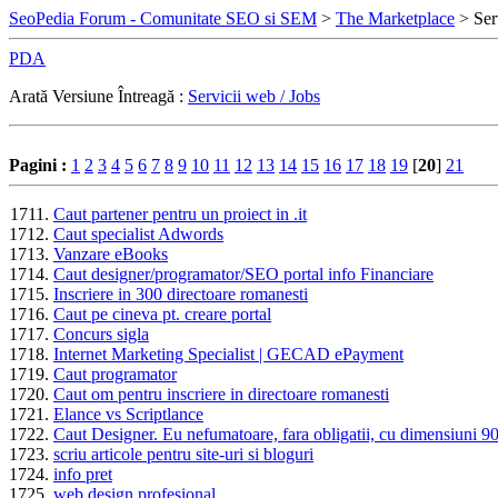
SeoPedia Forum - Comunitate SEO si SEM
>
The Marketplace
> Serv
PDA
Arată Versiune Întreagă :
Servicii web / Jobs
Pagini :
1
2
3
4
5
6
7
8
9
10
11
12
13
14
15
16
17
18
19
[
20
]
21
Caut partener pentru un proiect in .it
Caut specialist Adwords
Vanzare eBooks
Caut designer/programator/SEO portal info Financiare
Inscriere in 300 directoare romanesti
Caut pe cineva pt. creare portal
Concurs sigla
Internet Marketing Specialist | GECAD ePayment
Caut programator
Caut om pentru inscriere in directoare romanesti
Elance vs Scriptlance
Caut Designer. Eu nefumatoare, fara obligatii, cu dimensiuni 9
scriu articole pentru site-uri si bloguri
info pret
web design profesional