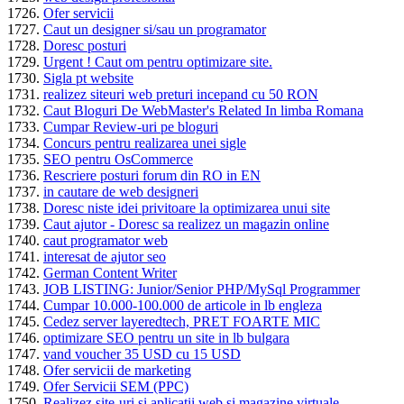
Ofer servicii
Caut un designer si/sau un programator
Doresc posturi
Urgent ! Caut om pentru optimizare site.
Sigla pt website
realizez siteuri web preturi incepand cu 50 RON
Caut Bloguri De WebMaster's Related In limba Romana
Cumpar Review-uri pe bloguri
Concurs pentru realizarea unei sigle
SEO pentru OsCommerce
Rescriere posturi forum din RO in EN
in cautare de web designeri
Doresc niste idei privitoare la optimizarea unui site
Caut ajutor - Doresc sa realizez un magazin online
caut programator web
interesat de ajutor seo
German Content Writer
JOB LISTING: Junior/Senior PHP/MySql Programmer
Cumpar 10.000-100.000 de articole in lb engleza
Cedez server layeredtech, PRET FOARTE MIC
optimizare SEO pentru un site in lb bulgara
vand voucher 35 USD cu 15 USD
Ofer servicii de marketing
Ofer Servicii SEM (PPC)
Realizez site-uri si aplicatii web si magazine virtuale