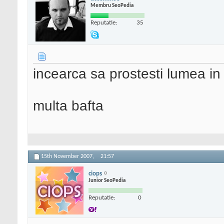
Membru SeoPedia
Reputatie:
35
incearca sa prostesti lumea in 
multa bafta
15th November 2007,
21:57
ciops
Junior SeoPedia
Reputatie:
0