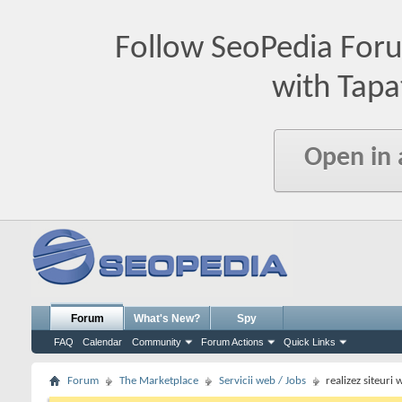
Follow SeoPedia For
with Tapa
Open in
Forum
What's New?
Spy
FAQ
Calendar
Community
Forum Actions
Quick Links
Forum
The Marketplace
Servicii web / Jobs
realizez siteur