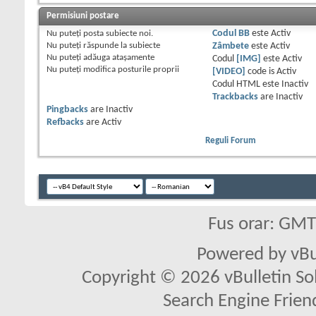
Permisiuni postare
Nu puteţi
posta subiecte noi.
Codul BB
este
Activ
Nu puteţi
răspunde la subiecte
Zâmbete
este
Activ
Nu puteţi
adăuga ataşamente
Codul
[IMG]
este
Activ
Nu puteţi
modifica posturile proprii
[VIDEO]
code is
Activ
Codul HTML este
Inactiv
Trackbacks
are
Inactiv
Pingbacks
are
Inactiv
Refbacks
are
Activ
Reguli Forum
Fus orar: GM
Powered by vBu
Copyright © 2026 vBulletin Solu
Search Engine Frien