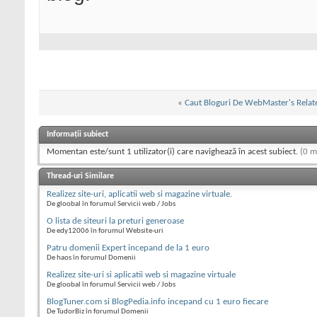
«
Caut Bloguri De WebMaster's Relat
Informații subiect
Momentan este/sunt 1 utilizator(i) care navighează în acest subiect.
(0 m
Thread-uri Similare
Realizez site-uri, aplicatii web si magazine virtuale.
De gloobal în forumul Servicii web / Jobs
O lista de siteuri la preturi generoase
De edy12006 în forumul Website-uri
Patru domenii Expert incepand de la 1 euro
De haos în forumul Domenii
Realizez site-uri si aplicatii web si magazine virtuale
De gloobal în forumul Servicii web / Jobs
BlogTuner.com si BlogPedia.info incepand cu 1 euro fiecare
De TudorBiz în forumul Domenii