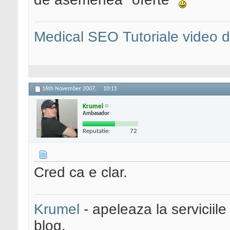
Medical SEO
Tutoriale video
16th November 2007,
10:11
Krumel
Ambasador
Reputatie:
72
Cred ca e clar.
Krumel
- apeleaza la serviciile
blog.