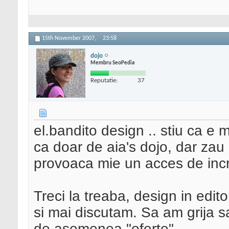
15th November 2007,
23:58
dojo
Membru SeoPedia
Reputatie:
37
el.bandito design .. stiu ca e m
ca doar de aia's dojo, dar zau
provoaca mie un acces de in
Treci la treaba, design in edit
si mai discutam. Sa am grija sa
de asemenea "oferte"