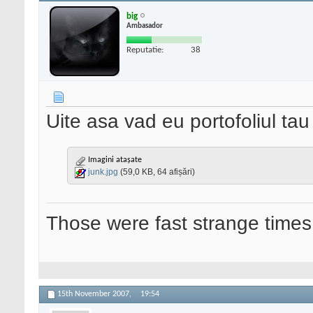
big
Ambasador
Reputatie:
38
Uite asa vad eu portofoliul tau
Imagini atașate
junk.jpg
(59,0 KB, 64 afișări)
Those were fast strange times
15th November 2007,
19:54