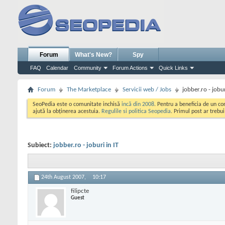
Forum
What's New?
Spy
FAQ
Calendar
Community
Forum Actions
Quick Links
Forum
The Marketplace
Servicii web / Jobs
jobber.ro - jobur
SeoPedia este o comunitate inchisă
incă din 2008
. Pentru a beneficia de un c
ajută la obținerea acestuia.
Regulile si politica Seopedia
. Primul post ar trebu
Subiect:
jobber.ro - joburi in IT
24th August 2007,
10:17
filipcte
Guest