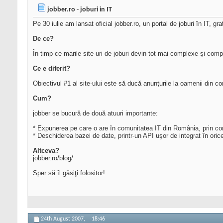
jobber.ro - joburi in IT
Pe 30 iulie am lansat oficial jobber.ro, un portal de joburi în IT, g
De ce?
În timp ce marile site-uri de joburi devin tot mai complexe şi compl
Ce e diferit?
Obiectivul #1 al site-ului este să ducă anunţurile la oamenii din co
Cum?
jobber se bucură de două atuuri importante:
* Expunerea pe care o are în comunitatea IT din România, prin comuni
* Deschiderea bazei de date, printr-un API uşor de integrat în orice
Altceva?
jobber.ro/blog/
Sper să îl găsiţi folositor!
24th August 2007,
18:46