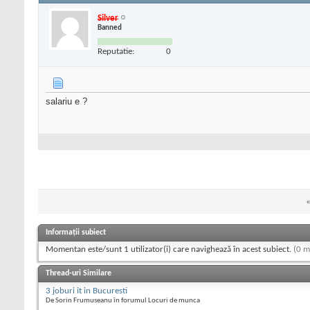
Silver
Banned
Reputatie:
0
salariu e ?
Informații subiect
Momentan este/sunt 1 utilizator(i) care navighează în acest subiect.
(0 m
Thread-uri Similare
3 joburi it in Bucuresti
De Sorin Frumuseanu în forumul Locuri de munca