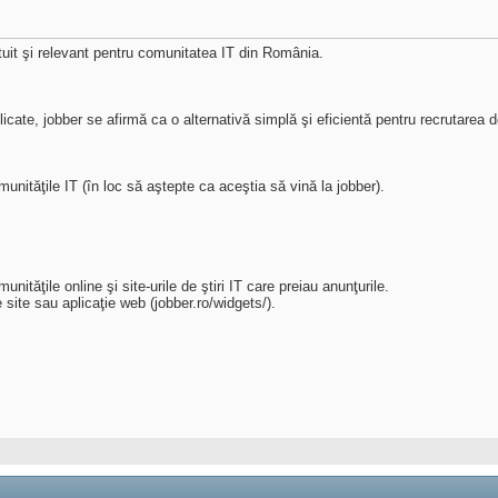
ratuit şi relevant pentru comunitatea IT din România.
icate, jobber se afirmă ca o alternativă simplă şi eficientă pentru recrutarea d
munităţile IT (în loc să aştepte ca aceştia să vină la jobber).
tăţile online şi site-urile de ştiri IT care preiau anunţurile.
 site sau aplicaţie web (jobber.ro/widgets/).