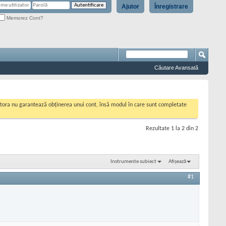
Ajutor
Înregistrare
Memorez Cont?
Căutare Avansată
cestora nu garantează obținerea unui cont, însă modul în care sunt completate
Rezultate 1 la 2 din 2
Instrumente subiect
Afișează
#1