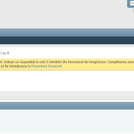
i in IT
ont, trebuie să răspundeți la cele 5 întrebări din formularul de înregistrare. Completarea a
i să fie intotdeauna in
Prezentare forumisti
.