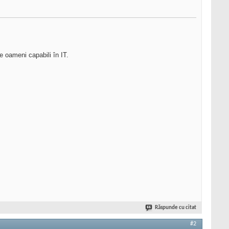
e oameni capabili în IT.
Răspunde cu citat
#2