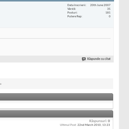
Data înscrierii
20th June 2007
Vârstă
35
Posturi
181
Putere Rep
0
Răspunde cu citat
»
Răspunsuri:
0
Ultimul Post:
22nd March 2010,
13:23