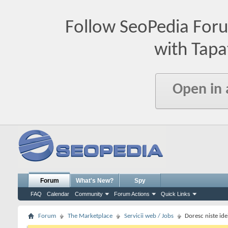
Follow SeoPedia For
with Tapa
Open in
Forum
What's New?
Spy
FAQ
Calendar
Community
Forum Actions
Quick Links
Forum
The Marketplace
Servicii web / Jobs
Doresc niste ide