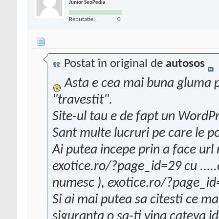
Junior SeoPedia
Reputatie:
0
Postat în original de
autosos
Asta e cea mai buna gluma pe
"travestit".
Site-ul tau e de fapt un WordPr
Sant multe lucruri pe care le po
Ai putea incepe prin a face url 
exotice.ro/?page_id=29 cu ....
numesc ), exotice.ro/?page_id=2
Si ai mai putea sa citesti ce m
siguranta o sa-ti vina cateva i