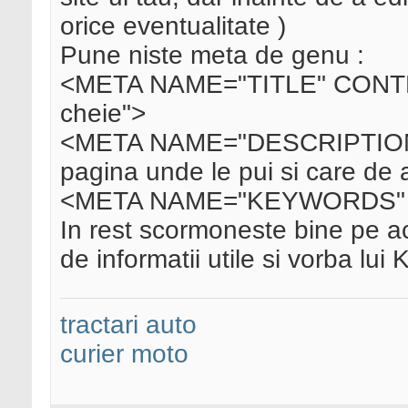
orice eventualitate )
Pune niste meta de genu :
<META NAME="TITLE" CONTENT
cheie">
<META NAME="DESCRIPTION" 
pagina unde le pui si care de
<META NAME="KEYWORDS" C
In rest scormoneste bine pe a
de informatii utile si vorba lui K
tractari auto
curier moto