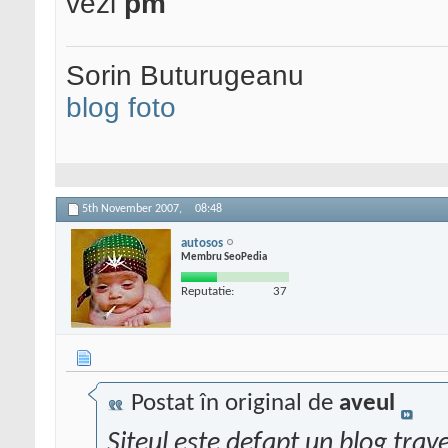
vezi
pm
Sorin Buturugeanu
blog foto
5th November 2007,
08:48
autosos
Membru SeoPedia
Reputatie:
37
Postat în original de
aveul
Siteul este defapt un blog trave