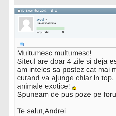
5th November 2007,
18:13
aveul
Junior SeoPedia
Reputatie:
0
Multumesc multumesc!
Siteul are doar 4 zile si deja 
am inteles sa postez cat mai mu
curand va ajunge chiar in top. 
animale exotice!
Spuneam de pus poze pe foru
Te salut,Andrei