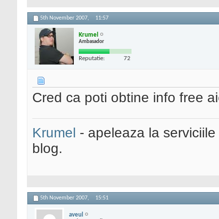
5th November 2007,
11:57
Krumel
Ambasador
Reputatie:
72
Cred ca poti obtine info free aic
Krumel
- apeleaza la serviciile
blog.
5th November 2007,
15:51
aveul