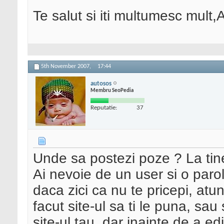
Te salut si iti multumesc mult,
5th November 2007,
17:44
autosos
Membru SeoPedia
Reputatie:
37
Unde sa postezi poze ? La tine
Ai nevoie de un user si o parola
daca zici ca nu te pricepi, atu
facut site-ul sa ti le puna, sau 
site-ul tau, dar inainte de a ed