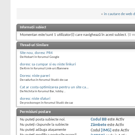
«
in cautare de web d
Informații subiect
Momentan este/sunt 1 utilizator(i) care navighează în acest subiect.
(0 m
Thread-uri Similare
Site nou, doresc PR4
De Hobart în forumul Google
doresc sa cumpar si eu niste linkuri
De Krm în forumul Link-uri/Bannere
Doresc niste pareri
De radu4us în forumul Studii de caz
Cat ar costa optimizarea pentru un site ca...
De Nichita în forumul Bar, lobby...
doresc niste sfaturi
De yrockonxpn în forumul Studii de caz
Permisiuni postare
Nu puteţi
posta subiecte noi.
Codul BB
este
Activ
Nu puteţi
răspunde la subiecte
Zâmbete
este
Activ
Nu puteţi
adăuga ataşamente
Codul
[IMG]
este
Activ
Nu puteţi
modifica posturile proprii