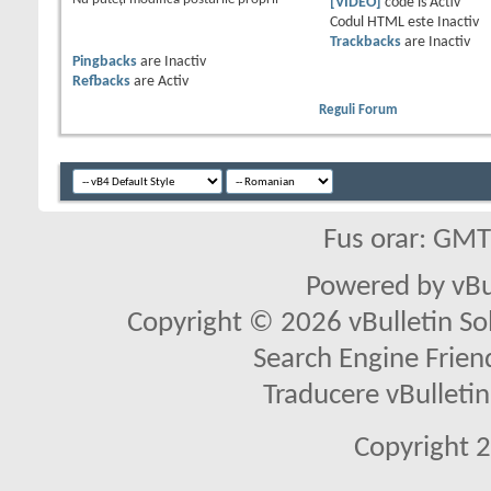
[VIDEO]
code is
Activ
Codul HTML este
Inactiv
Trackbacks
are
Inactiv
Pingbacks
are
Inactiv
Refbacks
are
Activ
Reguli Forum
Fus orar: GM
Powered by vBu
Copyright © 2026 vBulletin Solu
Search Engine Frien
Traducere vBullet
Copyright 