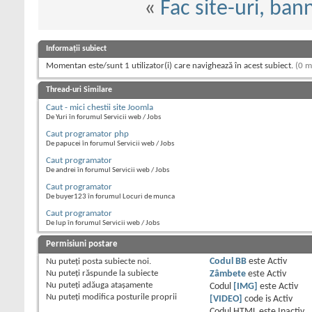
«
Fac site-uri, ban
Informații subiect
Momentan este/sunt 1 utilizator(i) care navighează în acest subiect.
(0 m
Thread-uri Similare
Caut - mici chestii site Joomla
De Yuri în forumul Servicii web / Jobs
Caut programator php
De papucei în forumul Servicii web / Jobs
Caut programator
De andrei în forumul Servicii web / Jobs
Caut programator
De buyer123 în forumul Locuri de munca
Caut programator
De lup în forumul Servicii web / Jobs
Permisiuni postare
Nu puteţi
posta subiecte noi.
Codul BB
este
Activ
Nu puteţi
răspunde la subiecte
Zâmbete
este
Activ
Nu puteţi
adăuga ataşamente
Codul
[IMG]
este
Activ
Nu puteţi
modifica posturile proprii
[VIDEO]
code is
Activ
Codul HTML este
Inactiv