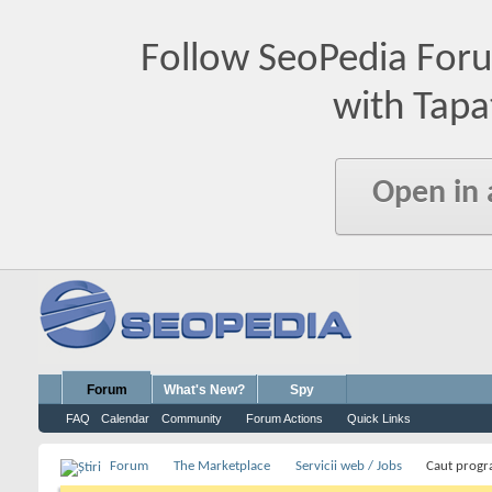
Follow SeoPedia For
with Tapa
Open in
Forum
What's New?
Spy
FAQ
Calendar
Community
Forum Actions
Quick Links
Forum
The Marketplace
Servicii web / Jobs
Caut progr