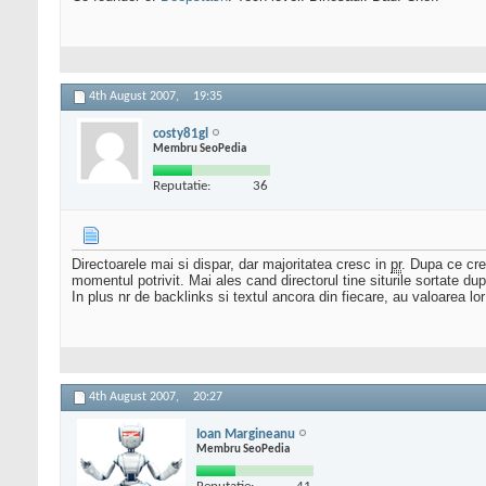
4th August 2007,
19:35
costy81gl
Membru SeoPedia
Reputatie:
36
Directoarele mai si dispar, dar majoritatea cresc in
pr
. Dupa ce cre
momentul potrivit. Mai ales cand directorul tine siturile sortate dupa
In plus nr de backlinks si textul ancora din fiecare, au valoarea l
4th August 2007,
20:27
Ioan Margineanu
Membru SeoPedia