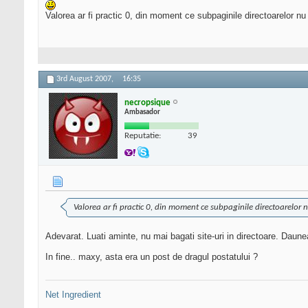
Valorea ar fi practic 0, din moment ce subpaginile directoarelor n
3rd August 2007,
16:35
necropsique
Ambasador
Reputatie:
39
Valorea ar fi practic 0, din moment ce subpaginile directoarelor
Adevarat. Luati aminte, nu mai bagati site-uri in directoare. Daune
In fine.. maxy, asta era un post de dragul postatului ?
Net Ingredient