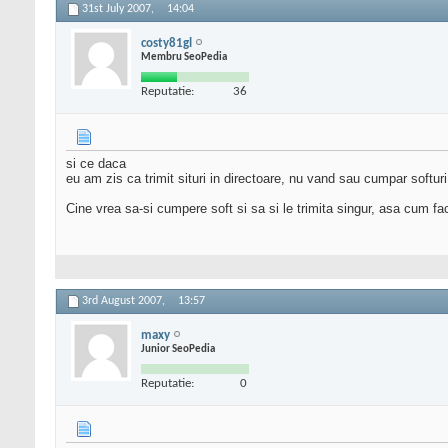
31st July 2007,
14:04
costy81gl
Membru SeoPedia
Reputatie:
36
si ce daca
eu am zis ca trimit situri in directoare, nu vand sau cumpar softuri
Cine vrea sa-si cumpere soft si sa si le trimita singur, asa cum fac
3rd August 2007,
13:57
maxy
Junior SeoPedia
Reputatie:
0