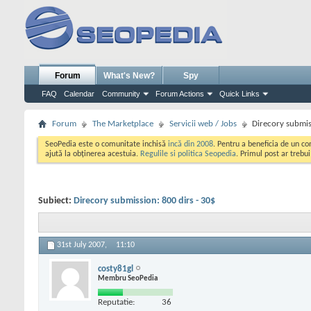
Forum
What's New?
Spy
FAQ
Calendar
Community
Forum Actions
Quick Links
Forum
The Marketplace
Servicii web / Jobs
Direcory submis
SeoPedia este o comunitate inchisă
incă din 2008
. Pentru a beneficia de un c
ajută la obținerea acestuia.
Regulile si politica Seopedia
. Primul post ar trebu
Subiect:
Direcory submission: 800 dirs - 30$
31st July 2007,
11:10
costy81gl
Membru SeoPedia
Reputatie:
36