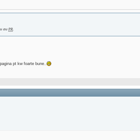
 nu au
PR
.
 pagina pt kw foarte bune..