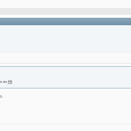
 nu au
PR
.
i.