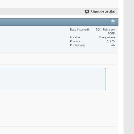
Răspunde cu citat
#6
Data înscrierii
20th February
2005
Locaţie
Everywhere
Posturi
6.975
Putere Rep
66