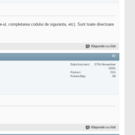
e-ul, completarea codului de siguranta, etc). Sunt toate directoare
Răspunde cu citat
#2
Data înscrierii
27th November
2005
Posturi
265
Putere Rep
38
Răspunde cu citat