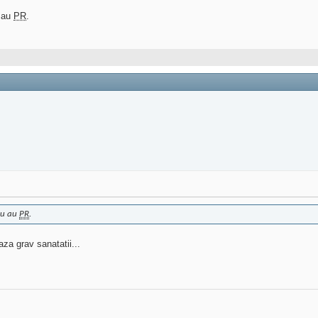
u au
PR
.
 nu au
PR
.
aza grav sanatatii...