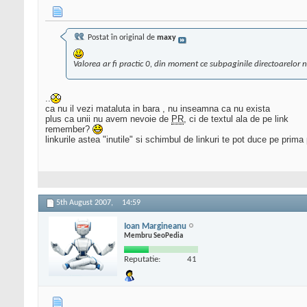
Postat în original de
maxy
Valorea ar fi practic 0, din moment ce subpaginile directoarelor
..
ca nu il vezi mataluta in bara , nu inseamna ca nu exista
plus ca unii nu avem nevoie de
PR
, ci de textul ala de pe link
remember?
linkurile astea "inutile" si schimbul de linkuri te pot duce pe prima
5th August 2007,
14:59
Ioan Margineanu
Membru SeoPedia
Reputatie:
41