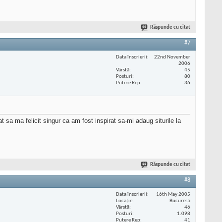
Răspunde cu citat
#7
Data înscrierii
22nd November
2006
Vârstă
45
Posturi
80
Putere Rep
36
sa ma felicit singur ca am fost inspirat sa-mi adaug siturile la
Răspunde cu citat
#8
Data înscrierii
16th May 2005
Locaţie
Bucuresti
Vârstă
46
Posturi
1.098
Putere Rep
41