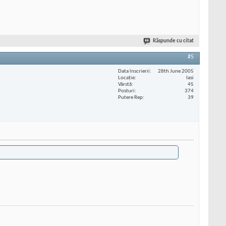
Răspunde cu citat
#5
Data înscrierii
28th June 2005
Locaţie
Iasi
Vârstă
45
Posturi
374
Putere Rep
39