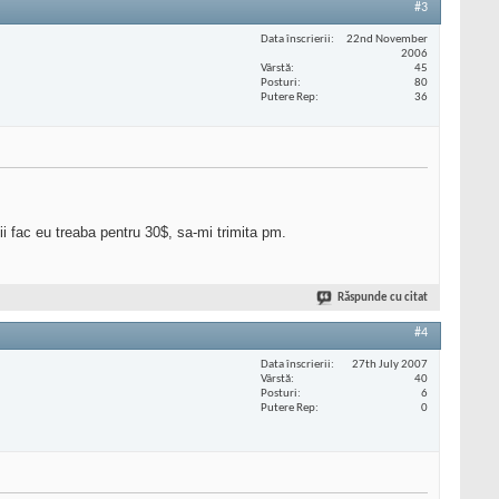
#3
Data înscrierii
22nd November
2006
Vârstă
45
Posturi
80
Putere Rep
36
 ii fac eu treaba pentru 30$, sa-mi trimita pm.
Răspunde cu citat
#4
Data înscrierii
27th July 2007
Vârstă
40
Posturi
6
Putere Rep
0