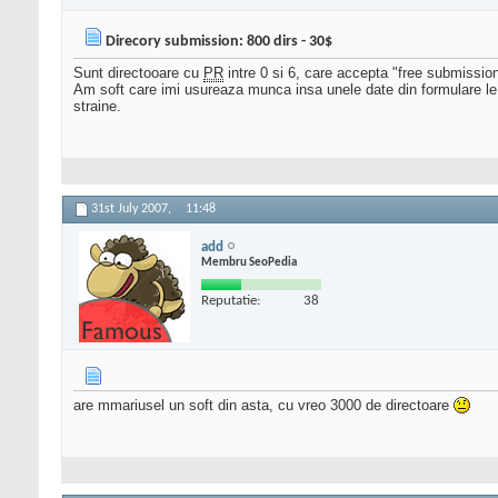
Direcory submission: 800 dirs - 30$
Sunt directooare cu
PR
intre 0 si 6, care accepta "free submissio
Am soft care imi usureaza munca insa unele date din formulare le in
straine.
31st July 2007,
11:48
add
Membru SeoPedia
Reputatie:
38
are mmariusel un soft din asta, cu vreo 3000 de directoare