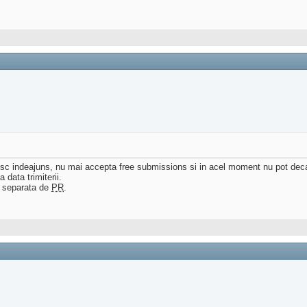
sc indeajuns, nu mai accepta free submissions si in acel moment nu pot decat 
 data trimiterii.
or separata de
PR
.