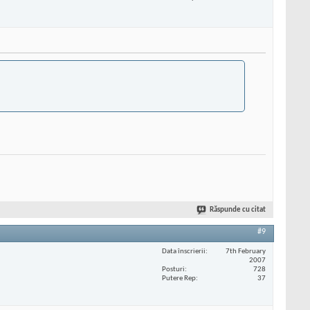
Răspunde cu citat
#9
Data înscrierii
7th February
2007
Posturi
728
Putere Rep
37