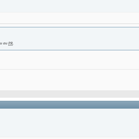
 nu au
PR
.