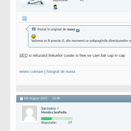
Reputatie:
41
Postat în original de
maxy
Valorea ar fi practic 0, din moment ce subpaginile directoarelor
SEO
si refuzatul linkurilor curate si free se cam bat cap in cap
retete culinare
|
fotograf de nunta
5th August 2007,
13:46
barosanu
Membru SeoPedia
Reputatie:
37