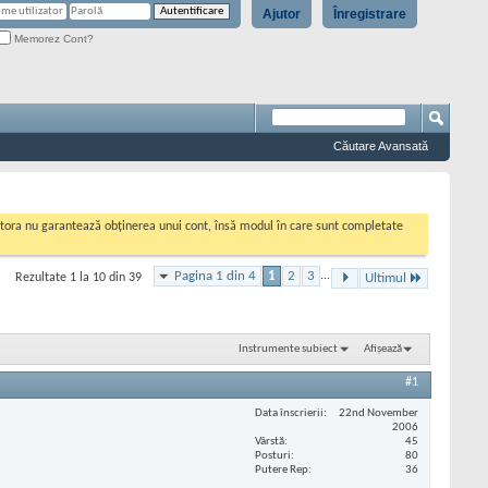
Ajutor
Înregistrare
Memorez Cont?
Căutare Avansată
cestora nu garantează obținerea unui cont, însă modul în care sunt completate
Pagina 1 din 4
1
2
3
...
Rezultate 1 la 10 din 39
Ultimul
Instrumente subiect
Afișează
#1
Data înscrierii
22nd November
2006
Vârstă
45
Posturi
80
Putere Rep
36