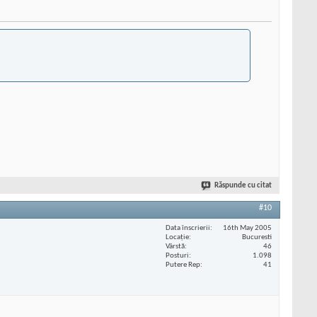
Răspunde cu citat
#10
Data înscrierii
16th May 2005
Locaţie
Bucuresti
Vârstă
46
Posturi
1.098
Putere Rep
41