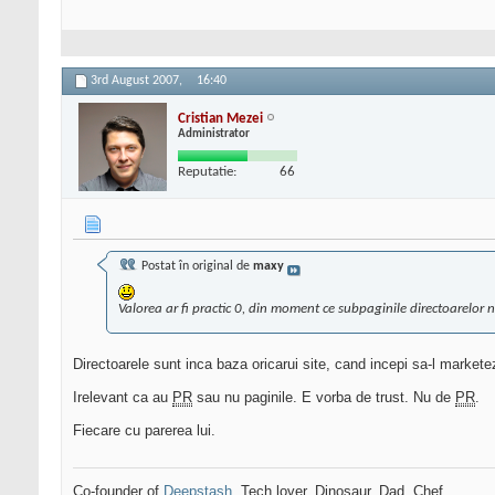
3rd August 2007,
16:40
Cristian Mezei
Administrator
Reputatie:
66
Postat în original de
maxy
Valorea ar fi practic 0, din moment ce subpaginile directoarelor
Directoarele sunt inca baza oricarui site, cand incepi sa-l marketez
Irelevant ca au
PR
sau nu paginile. E vorba de trust. Nu de
PR
.
Fiecare cu parerea lui.
Co-founder of
Deepstash
. Tech lover. Dinosaur. Dad. Chef.