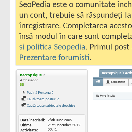
SeoPedia este o comunitate inc
un cont, trebuie să răspundeți la
înregistrare. Completarea acesto
însă modul în care sunt completa
si politica Seopedia
. Primul post 
Prezentare forumisti
.
necropsique's Acti
necropsique
Ambasador
All
necropsique
Pagină Personală
No More Results
Caută toate posturile
Caută toate subiectele deschise
Data înscrierii
28th June 2005
Ultima
21st December 2012
03:41
Activitate