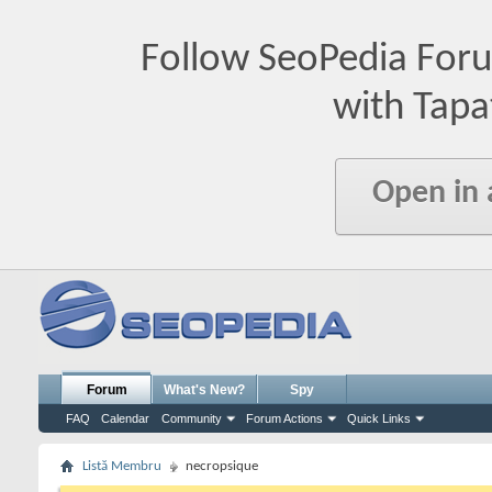
Follow SeoPedia For
with Tapa
Open in
Forum
What's New?
Spy
FAQ
Calendar
Community
Forum Actions
Quick Links
Listă Membru
necropsique