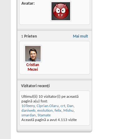
Avatar
1
Prieten
Mai mult
Cristian
Mezei
Vizitatori recenţi
Ultimul(ii) 10 vizitator(i) pe această
pagină a(u) fost:
10Teeny
,
Ciprian.Olaru
,
crt
,
Dan
,
daniweb
,
evolution
,
felix
,
Mishu
,
smardan
,
Stamate
Această pagină a avut
4.113
vizite