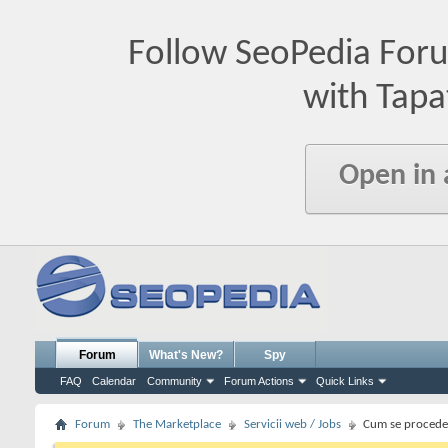
Follow SeoPedia For
with Tapa
Open in
Forum
What's New?
Spy
FAQ
Calendar
Community
Forum Actions
Quick Links
Forum
The Marketplace
Servicii web / Jobs
Cum se procede