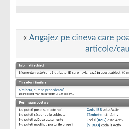
«
Angajez pe cineva care poa
articole/cau
Informații subiect
Momentan este/sunt 1 utilizator(i) care navighează în acest subiect.
(0 m
Thread-uri Similare
Site beta, cum se procedeaza?
De Popescu Marian în forumul Bar, lobby...
Permisiuni postare
Nu puteţi
posta subiecte noi.
Codul BB
este
Activ
Nu puteţi
răspunde la subiecte
Zâmbete
este
Activ
Nu puteţi
adăuga ataşamente
Codul
[IMG]
este
Activ
Nu puteţi
modifica posturile proprii
[VIDEO]
code is
Activ