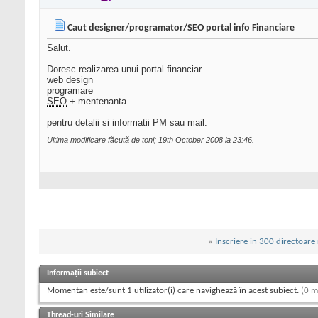
Caut designer/programator/SEO portal info Financiare
Salut.
Doresc realizarea unui portal financiar
web design
programare
SEO
+ mentenanta
pentru detalii si informatii PM sau mail.
Ultima modificare făcută de toni; 19th October 2008 la
23:46
.
«
Inscriere in 300 directoare
Informații subiect
Momentan este/sunt 1 utilizator(i) care navighează în acest subiect.
(0 m
Thread-uri Similare