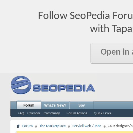
Follow SeoPedia For
with Tapa
Open in
Forum
What's New?
Spy
FAQ
Calendar
Community
Forum Actions
Quick Links
Forum
The Marketplace
Servicii web / Jobs
Caut designer/p