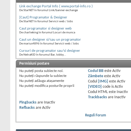
Link exchange Portal Info ( www.portal-info.ro )
De StarNET în forumul Link/banner exchange
[Caut] Programator & Designer
De StarNET în forumul Servicii web / Jobs
Caut programator si designer web
De charlieking în forumul Locuri de munca
Caut un designer si/sau un programator
De marius4896 în forumul Servicii web / Jobs
Cursuri de programator sau/si designer
De NetraKID în forumul Bar, lobby...
Permisiuni postare
Nu puteţi
posta subiecte noi.
Codul BB
este
Activ
Nu puteţi
răspunde la subiecte
Zâmbete
este
Activ
Nu puteţi
adăuga ataşamente
Codul
[IMG]
este
Activ
Nu puteţi
modifica posturile proprii
[VIDEO]
code is
Activ
Codul HTML este
Inactiv
Trackbacks
are
Inactiv
Pingbacks
are
Inactiv
Refbacks
are
Activ
Reguli Forum