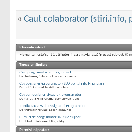
«
Caut colaborator (stiri.info, 
Informații subiect
Momentan este/sunt 1 utilizator(i) care navighează în acest subiect.
(0 m
Thread-uri Similare
Caut programator si designer web
De charlieking în forumul Locuri de munca
Caut designer/programator/SEO portal info Financiare
De toni în forumul Servicii web / Jobs
Caut un designer si/sau un programator
De marius4896 în forumul Servicii web / Jobs
Imedia cauta Web Designer si Programator
De Andreia în forumul Locuri de munca
Cursuri de programator sau/si designer
De NetraKID în forumul Bar, lobby...
Permisiuni postare