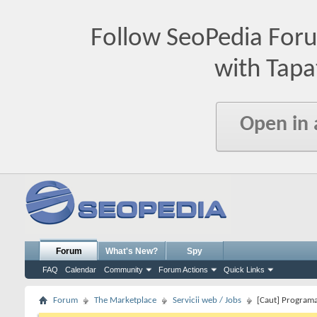
Follow SeoPedia For
with Tapa
Open in
Forum
What's New?
Spy
FAQ
Calendar
Community
Forum Actions
Quick Links
Forum
The Marketplace
Servicii web / Jobs
[Caut] Programa