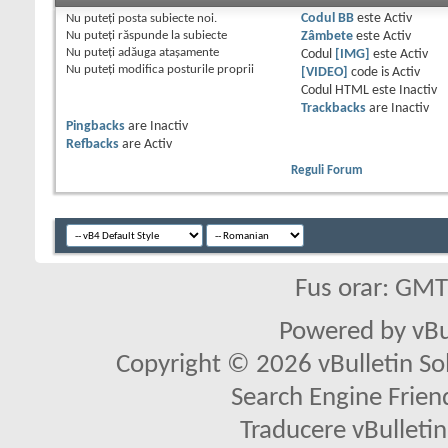
Nu puteţi
posta subiecte noi.
Codul BB
este
Activ
Nu puteţi
răspunde la subiecte
Zâmbete
este
Activ
Nu puteţi
adăuga ataşamente
Codul
[IMG]
este
Activ
Nu puteţi
modifica posturile proprii
[VIDEO]
code is
Activ
Codul HTML este
Inactiv
Trackbacks
are
Inactiv
Pingbacks
are
Inactiv
Refbacks
are
Activ
Reguli Forum
Fus orar: GM
Powered by vBu
Copyright © 2026 vBulletin Solu
Search Engine Frien
Traducere vBullet