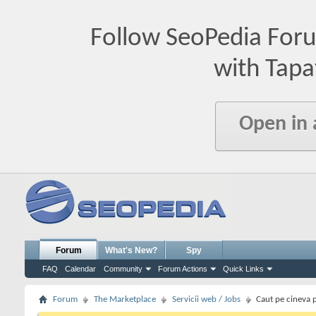
Follow SeoPedia For
with Tapa
Open in
Forum
What's New?
Spy
FAQ
Calendar
Community
Forum Actions
Quick Links
Forum
The Marketplace
Servicii web / Jobs
Caut pe cineva p