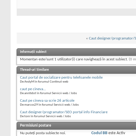
«
Caut designer/programator/SE
Informații subiect
Momentan este/sunt 1 utilizator(i) care navighează în acest subiect.
(0 m
Thread-uri Similare
Caut portal de socializare pentru telefoanele mobile
De AndyM în forumul Continut web
caut pe cineva...
De anntidot în forumul Servicii web / Jobs
Caut pe cineva sa scrie 26 articole
De marcos29 în forumul Servicii web / Jobs
Caut designer/programator/SEO portal info Financiare
De toni în forumul Servicii web / Jobs
Permisiuni postare
Nu puteţi
posta subiecte noi.
Codul BB
este
Activ