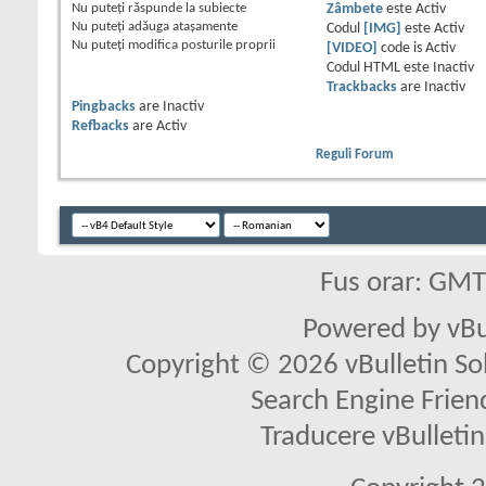
Nu puteţi
răspunde la subiecte
Zâmbete
este
Activ
Nu puteţi
adăuga ataşamente
Codul
[IMG]
este
Activ
Nu puteţi
modifica posturile proprii
[VIDEO]
code is
Activ
Codul HTML este
Inactiv
Trackbacks
are
Inactiv
Pingbacks
are
Inactiv
Refbacks
are
Activ
Reguli Forum
Fus orar: GM
Powered by vBu
Copyright © 2026 vBulletin Solu
Search Engine Frien
Traducere vBullet