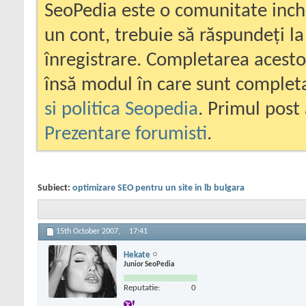
SeoPedia este o comunitate inc
un cont, trebuie să răspundeți la
înregistrare. Completarea acesto
însă modul în care sunt completa
si politica Seopedia
. Primul post 
Prezentare forumisti
.
Subiect:
optimizare SEO pentru un site in lb bulgara
15th October 2007,
17:41
Hekate
Junior SeoPedia
Reputatie:
0