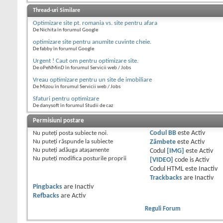
Thread-uri Similare
Optimizare site pt. romania vs. site pentru afara
De Nichita în forumul Google
optimizare site pentru anumite cuvinte cheie.
De fabby în forumul Google
Urgent ! Caut om pentru optimizare site.
De oPeNMinD în forumul Servicii web / Jobs
Vreau optimizare pentru un site de imobiliare
De Mizou în forumul Servicii web / Jobs
Sfaturi pentru optimizare
De danysoft în forumul Studii de caz
Permisiuni postare
Nu puteţi
posta subiecte noi.
Codul BB
este
Activ
Nu puteţi
răspunde la subiecte
Zâmbete
este
Activ
Nu puteţi
adăuga ataşamente
Codul
[IMG]
este
Activ
Nu puteţi
modifica posturile proprii
[VIDEO]
code is
Activ
Codul HTML este
Inactiv
Trackbacks
are
Inactiv
Pingbacks
are
Inactiv
Refbacks
are
Activ
Reguli Forum