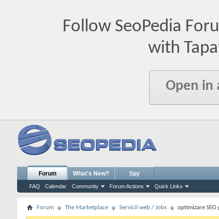
Follow SeoPedia For
with Tapa
Open in
Forum
What's New?
Spy
FAQ
Calendar
Community
Forum Actions
Quick Links
Forum
The Marketplace
Servicii web / Jobs
optimizare SEO p