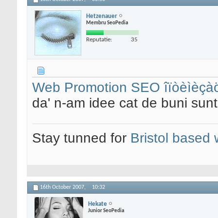
Hetzenauer
Membru SeoPedia
Reputatie:
35
Web Promotion SEO îïòèìèçà
da' n-am idee cat de buni sunt
Stay tunned for
Bristol based
16th October 2007,
10:32
Hekate
Junior SeoPedia