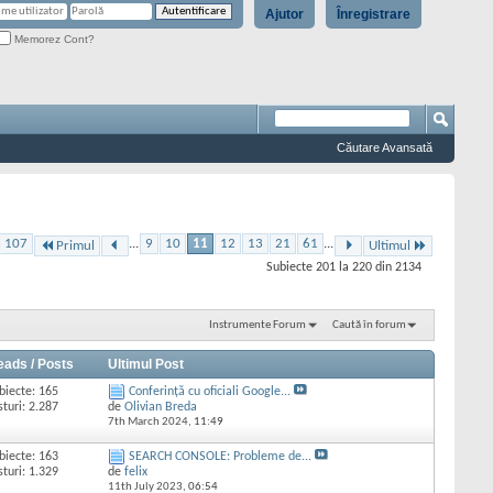
Ajutor
Înregistrare
Memorez Cont?
Căutare Avansată
n 107
...
9
10
11
12
13
21
61
...
Primul
Ultimul
Subiecte 201 la 220 din 2134
Instrumente Forum
Caută în forum
eads / Posts
Ultimul Post
biecte: 165
Conferință cu oficiali Google...
sturi: 2.287
de
Olivian Breda
7th March 2024,
11:49
biecte: 163
SEARCH CONSOLE: Probleme de...
sturi: 1.329
de
felix
11th July 2023,
06:54