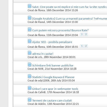
Salut. Cine poate sa-mi explice si mie cum fac la site: syndic
Creat de
florea
, 16th December 2014 15:26
[Google Analytics] Cum sa urmaresti parametrul ?ref=nume
Creat de
Raoul
, 14th December 2014 15:00
Cum putem micsora procentul Bounce Rate?
1
2
Creat de
florea
, 11th December 2014 23:04
Ajutor SEO - posibila penalizare
1
2
Creat de
florea
, 10th December 2014 16:55
adresa in cautari
Creat de
cris
, 28th November 2014 00:01
Schimbare link banner publicitar
Creat de
NVR
, 21st November 2014 10:28
Statistici Google Keyword Planner
Creat de
edy12006
, 26th July 2014 05:04
Linkuri care apar in webmaster tools
Creat de
CalinB
, 17th November 2014 16:18
Termeni de cautare cam ciudati
Creat de
Adelin
, 13th November 2014 22:21