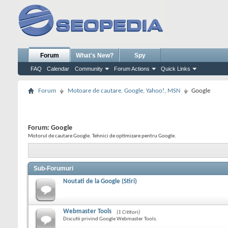
Forum
What's New?
Spy
FAQ
Calendar
Community
Forum Actions
Quick Links
Forum
Motoare de cautare. Google, Yahoo!, MSN
Google
Forum:
Google
Motorul de cautare Google. Tehnici de optimizare pentru Google.
Sub-Forumuri
Noutati de la Google (Stiri)
Webmaster Tools
(1 Cititori)
Discutii privind Google Webmaster Tools.