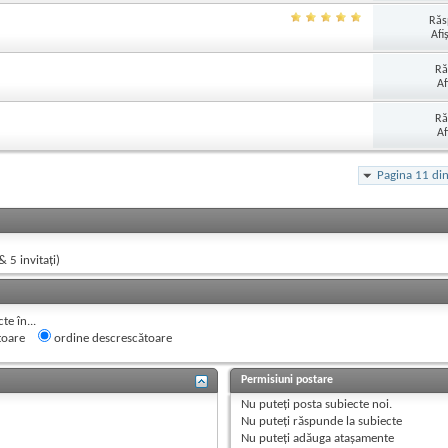
Răs
Afi
Ră
Af
Ră
Af
Pagina 11 di
& 5 invitaţi)
e în...
toare
ordine descrescătoare
Permisiuni postare
Nu puteţi
posta subiecte noi.
Nu puteţi
răspunde la subiecte
Nu puteţi
adăuga ataşamente