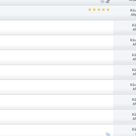
Răs
Afi
Ră
Af
Răs
Af
Ră
Af
Ră
Af
Răs
Af
Ră
Af
Ră
Af
Ră