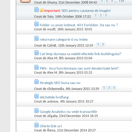
1
2
3
...
118
Creat de
Shumy
, 31st December 2008 04:42
Important:
SEO pentru cautarea de imagini
1
2
3
Creat de
Toto
, 14th October 2006 17:22
Folder cu poze indexat. 403 Forbiden. Da sau nu ?
Creat de
msoft
, 16th January 2015 10:01
returnare categorie si nu index
1
2
Creat de
CalinB
, 12th January 2015 12:59
Cat timp dureaza sa vedeti efectele link-buildingului?
Creat de
Alex M
, 8th January 2015 01:04
PBN - Inca functioneaza sau sunt devalorizate lent?
Creat de
Alex M
, 8th January 2015 01:31
Strategie SEO buna sau nu
1
2
3
Creat de
clickymedia
, 4th January 2015 13:39
etichetele hreflang
Creat de
autosos
, 4th January 2015 10:27
Google Analytics nu vede tranzactiile
Creat de
aligaby
, 23rd December 2014 16:19
Oferte link-uri
Creat de
florea
, 21st December 2014 20:27