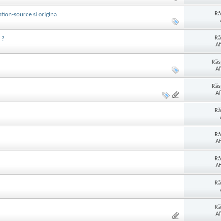
Ră
ation-source si origina
Ră
 ?
Af
Răs
Af
Răs
Af
Ră
Ră
Af
Ră
Af
Ră
Ră
Af