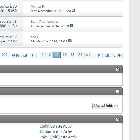
punsuri:
70
Marius P.
şări: 15.069
10th November 2014,
22:20
spunsuri:
6
Sorin Frumuseanu
işări: 1.789
4th November 2014,
20:30
spunsuri:
2
Apex
işări: 1.292
31st October 2014,
15:01
n 107
...
9
10
11
12
13
21
61
...
Primul
Ultimul
Codul BB
este
Activ
Zâmbete
este
Activ
Codul
[IMG]
este
Activ