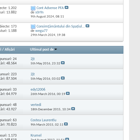
ecte: 1.202
Cont Adsense PFA
uri: 13.882
de
s0rYn
9th August 2024,
08:11
biecte: 173
Consimțământului din Spațiul...
sturi: 1.188
de
wega77
29th March 2024,
19:38
i
/
Afişări
Ultimul post de
punsuri:
24
2jt
şări: 48.564
5th May 2016,
23:32
unsuri:
223
2jt
şări: 87.504
5th May 2016,
03:02
punsuri:
33
edy12006
şări: 64.979
26th March 2016,
00:19
punsuri:
48
vertedi
şări: 43.927
18th December 2015,
10:34
punsuri:
63
Costea Laurentiu
şări: 70.823
9th March 2015,
02:11
suri:
1.173
Krumel
ări: 248.619