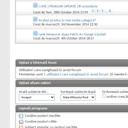
[ LIVE ] PENGUIN UPDATE 18 octombrie
1
2
3
...
8
Creat de
Tom
, 18th October 2014 17:59
Acelasi produs in mai multe categorii?
Creat de
marcos29
, 3rd November 2014 22:30
rank temporar dupa Fetch As Googe (ciudat)
Creat de
marcos29
, 4th October 2014 18:57
Opțiuni și informații forum
Utilizatori care navighează în acest forum
Momentan sunt
5 utilizatori care navighează în acest forum
. (0 membrii 
Opțiuni afișare subiect
Arată subiecte din...
Sortează subiecte după:
Ordonează subiect
ordine crescă
Legendă pictograme
Conține posturi necitite
Conține posturi citite
Subiect popular cu posturi necitite