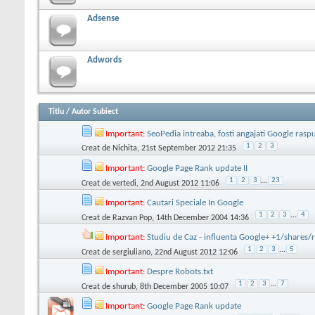
Adsense
Adwords
Titlu
/
Autor Subiect
Important:
SeoPedia intreaba, fosti angajati Google raspu
1
2
3
Creat de
Nichita
, 21st September 2012 21:35
Important:
Google Page Rank update II
1
2
3
...
23
Creat de
vertedi
, 2nd August 2012 11:06
Important:
Cautari Speciale In Google
1
2
3
...
4
Creat de
Razvan Pop
, 14th December 2004 14:36
Important:
Studiu de Caz - influenta Google+ +1/shares
1
2
3
...
5
Creat de
sergiuliano
, 22nd August 2012 12:06
Important:
Despre Robots.txt
1
2
3
...
7
Creat de
shurub
, 8th December 2005 10:07
Important:
Google Page Rank update