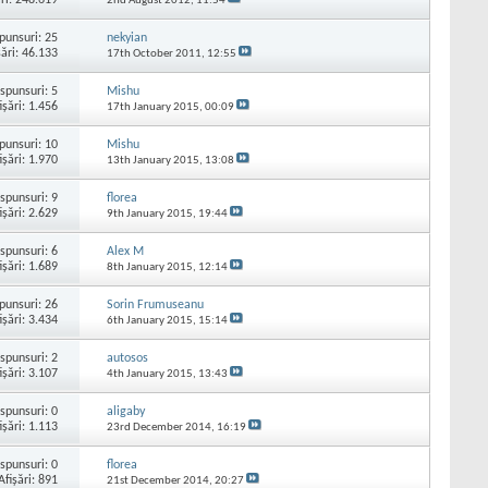
2nd August 2012,
11:54
punsuri:
25
nekyian
şări: 46.133
17th October 2011,
12:55
spunsuri:
5
Mishu
işări: 1.456
17th January 2015,
00:09
punsuri:
10
Mishu
işări: 1.970
13th January 2015,
13:08
spunsuri:
9
florea
işări: 2.629
9th January 2015,
19:44
spunsuri:
6
Alex M
işări: 1.689
8th January 2015,
12:14
punsuri:
26
Sorin Frumuseanu
işări: 3.434
6th January 2015,
15:14
spunsuri:
2
autosos
işări: 3.107
4th January 2015,
13:43
spunsuri:
0
aligaby
işări: 1.113
23rd December 2014,
16:19
spunsuri:
0
florea
Afişări: 891
21st December 2014,
20:27