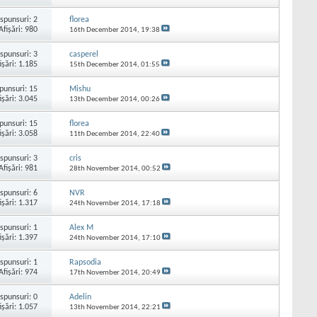
spunsuri:
2
florea
Afişări: 980
16th December 2014,
19:38
spunsuri:
3
casperel
işări: 1.185
15th December 2014,
01:55
punsuri:
15
Mishu
işări: 3.045
13th December 2014,
00:26
punsuri:
15
florea
işări: 3.058
11th December 2014,
22:40
spunsuri:
3
cris
Afişări: 981
28th November 2014,
00:52
spunsuri:
6
NVR
işări: 1.317
24th November 2014,
17:18
spunsuri:
1
Alex M
işări: 1.397
24th November 2014,
17:10
spunsuri:
1
Rapsodia
Afişări: 974
17th November 2014,
20:49
spunsuri:
0
Adelin
işări: 1.057
13th November 2014,
22:21