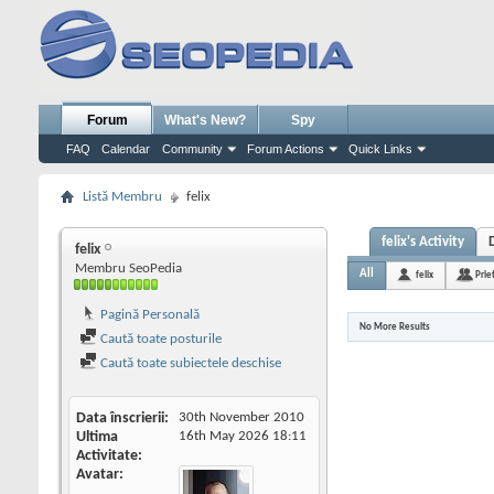
Forum
What's New?
Spy
FAQ
Calendar
Community
Forum Actions
Quick Links
Listă Membru
felix
felix's Activity
felix
Membru SeoPedia
All
felix
Prie
Pagină Personală
No More Results
Caută toate posturile
Caută toate subiectele deschise
Data înscrierii
30th November 2010
Ultima
16th May 2026
18:11
Activitate
Avatar