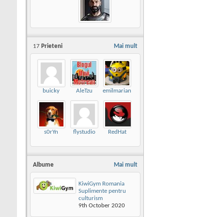
17
Prieteni
Mai mult
buicky
AleTzu
emilmarian
s0rYn
flystudio
RedHat
Albume
Mai mult
KiwiGym Romania
Suplimente pentru
culturism
9th October 2020