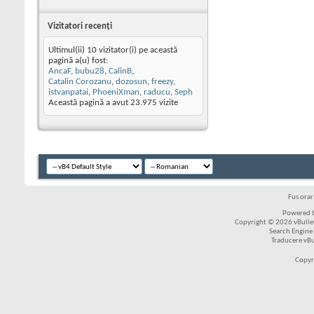
Vizitatori recenţi
Ultimul(ii) 10 vizitator(i) pe această
pagină a(u) fost:
AncaF
,
bubu28
,
CalinB
,
Catalin Corozanu
,
dozosun
,
freezy
,
istvanpatai
,
PhoeniXman
,
raducu
,
Seph
Această pagină a avut
23.975
vizite
Fus ora
Powered b
Copyright © 2026 vBulleti
Search Engine
Traducere vB
Copyr