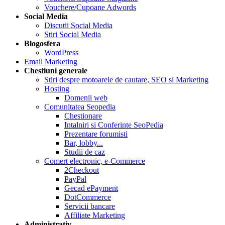
Vouchere/Cupoane Adwords
Social Media
Discutii Social Media
Stiri Social Media
Blogosfera
WordPress
Email Marketing
Chestiuni generale
Stiri despre motoarele de cautare, SEO si Marketing
Hosting
Domenii web
Comunitatea Seopedia
Chestionare
Intalniri si Conferinte SeoPedia
Prezentare forumisti
Bar, lobby...
Studii de caz
Comert electronic, e-Commerce
2Checkout
PayPal
Gecad ePayment
DotCommerce
Servicii bancare
Affiliate Marketing
Administrativ