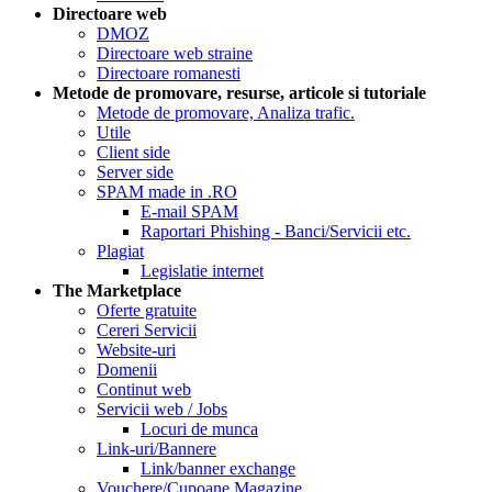
Directoare web
DMOZ
Directoare web straine
Directoare romanesti
Metode de promovare, resurse, articole si tutoriale
Metode de promovare, Analiza trafic.
Utile
Client side
Server side
SPAM made in .RO
E-mail SPAM
Raportari Phishing - Banci/Servicii etc.
Plagiat
Legislatie internet
The Marketplace
Oferte gratuite
Cereri Servicii
Website-uri
Domenii
Continut web
Servicii web / Jobs
Locuri de munca
Link-uri/Bannere
Link/banner exchange
Vouchere/Cupoane Magazine