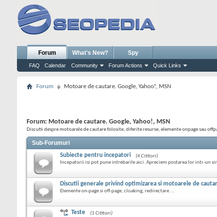
Forum
What's New?
Spy
FAQ
Calendar
Community
Forum Actions
Quick Links
Forum
Motoare de cautare. Google, Yahoo!, MSN
Forum:
Motoare de cautare. Google, Yahoo!, MSN
Discutii despre motoarele de cautare folosite, diferite resurse, elemente onpage sau offpa
Sub-Forumuri
Subiecte pentru incepatori
(4 Cititori)
Incepatorii isi pot pune intrebarile aici. Apreciem postarea lor intr-un si
Discutii generale privind optimizarea si motoarele de cauta
Elemente on-page si off-page, cloaking, redirectare ...
Teste
(1 Cititori)