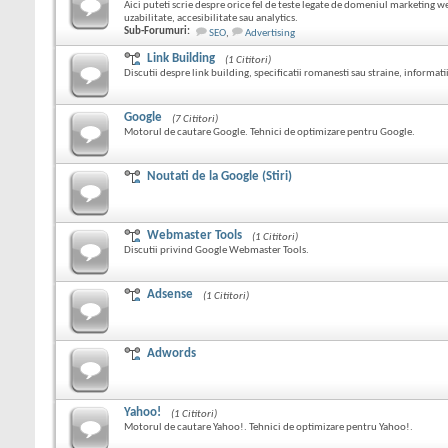
Aici puteti scrie despre orice fel de teste legate de domeniul marketing we
uzabilitate, accesibilitate sau analytics.
Sub-Forumuri:
SEO
,
Advertising
Link Building
(1 Cititori)
Discutii despre link building, specificatii romanesti sau straine, informatii
Google
(7 Cititori)
Motorul de cautare Google. Tehnici de optimizare pentru Google.
Noutati de la Google (Stiri)
Webmaster Tools
(1 Cititori)
Discutii privind Google Webmaster Tools.
Adsense
(1 Cititori)
Adwords
Yahoo!
(1 Cititori)
Motorul de cautare Yahoo!. Tehnici de optimizare pentru Yahoo!.