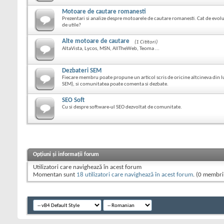
Motoare de cautare romanesti
Prezentari si analize despre motoarele de cautare romanesti. Cat de evolua
de utile?
Alte motoare de cautare
(1 Cititori)
AltaVista, Lycos, MSN, AllTheWeb, Teoma ...
Dezbateri SEM
Fiecare membru poate propune un articol scris de oricine altcineva din
SEM), si comunitatea poate comenta si dezbate.
SEO Soft
Cu si despre software-ul SEO dezvoltat de comunitate.
Opțiuni și informații forum
Utilizatori care navighează în acest forum
Momentan sunt
18 utilizatori care navighează în acest forum
. (0 membrii