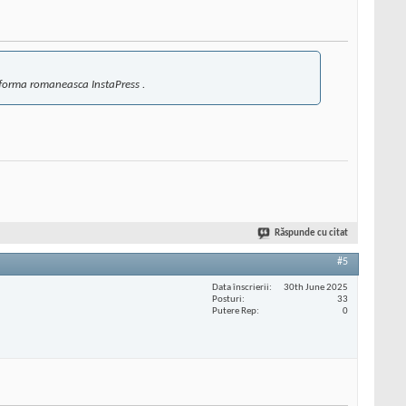
tforma romaneasca InstaPress .
Răspunde cu citat
#5
Data înscrierii
30th June 2025
Posturi
33
Putere Rep
0