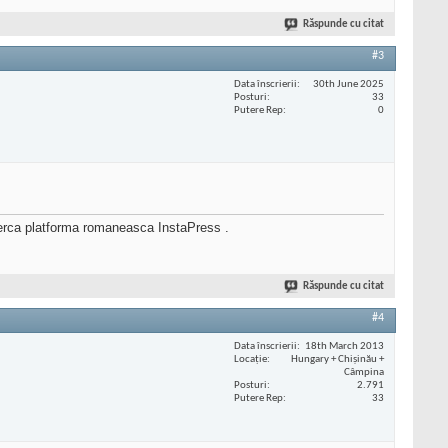
Răspunde cu citat
#3
Data înscrierii
30th June 2025
Posturi
33
Putere Rep
0
erca platforma romaneasca InstaPress .
Răspunde cu citat
#4
Data înscrierii
18th March 2013
Locaţie
Hungary + Chișinău +
Câmpina
Posturi
2.791
Putere Rep
33