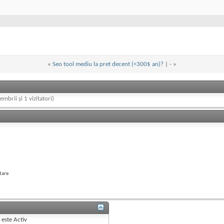
«
Seo tool mediu la pret decent (<300$ an)?
| -
»
embrii și 1 vizitatori)
tare
B
este
Activ