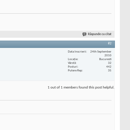
Răspunde cu citat
#2
Data înscrierii
24th September
2010
Locaţie
Bucuresti
Vârstă
32
Posturi
442
Putere Rep
35
1 out of 1 members found this post helpful.