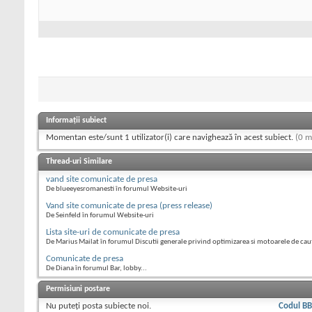
Informații subiect
Momentan este/sunt 1 utilizator(i) care navighează în acest subiect.
(0 m
Thread-uri Similare
vand site comunicate de presa
De blueeyesromanesti în forumul Website-uri
Vand site comunicate de presa (press release)
De Seinfeld în forumul Website-uri
Lista site-uri de comunicate de presa
De Marius Mailat în forumul Discutii generale privind optimizarea si motoarele de cau
Comunicate de presa
De Diana în forumul Bar, lobby...
Permisiuni postare
Nu puteţi
posta subiecte noi.
Codul B