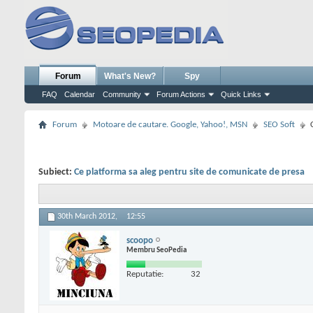
Forum
What's New?
Spy
FAQ
Calendar
Community
Forum Actions
Quick Links
Forum
Motoare de cautare. Google, Yahoo!, MSN
SEO Soft
Subiect:
Ce platforma sa aleg pentru site de comunicate de presa
30th March 2012,
12:55
scoopo
Membru SeoPedia
Reputatie:
32