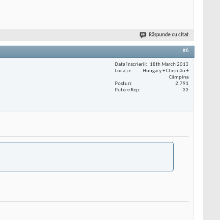
Răspunde cu citat
#6
Data înscrierii
18th March 2013
Locaţie
Hungary + Chișinău +
Câmpina
Posturi
2.791
Putere Rep
33