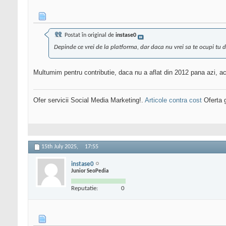
Postat în original de
instase0
Depinde ce vrei de la platforma, dar daca nu vrei sa te ocupi tu d
Multumim pentru contributie, daca nu a aflat din 2012 pana azi, a
Ofer servicii Social Media Marketing!.
Articole contra cost
Oferta g
15th July 2025,
17:55
instase0
Junior SeoPedia
Reputatie:
0