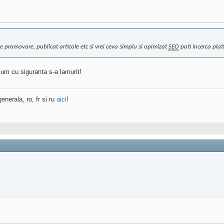
e promovare, publicat articole etc si vrei ceva simplu si opimizat
SEO
poti incerca pla
cum cu siguranta s-a lamurit!
enerala, ro, fr si ru
aici
!