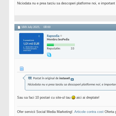
Niciodata nu e prea tarziu sa descoperi platforme noi, e important 
16th July 2025,
08:00
Rapsodia
Membru SeoPedia
Reputatie:
33
Postat în original de
instase0
Niciodata nu e prea tarziu sa descoperi platforme noi, e important
Sau sa faci 10 postari cu site-ul tau
aici ai dreptate!
Ofer servicii Social Media Marketing!.
Articole contra cost
Oferta g