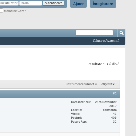
Ajutor
Înregistrare
Memorez Cont?
Căutare Avansată
Rezultate 1 la 6 din 6
Instrumente subiect
Afișează
#1
Data înscrierii
25th November
2010
Locaţie
constanta
Vârstă
41
Posturi
409
Putere Rep
32