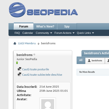
Forum
What's New?
Spy
FAQ
Calendar
Community
Forum Actions
Quick Links
Listă Membru
benisfroms
benisfroms's Activ
benisfroms
Junior SeoPedia
All
benisfroms
Caută toate posturile
No More Results
Caută toate subiectele deschise
Data înscrierii
21st June 2025
Ultima
25th June 2025
01:01
Activitate
Avatar