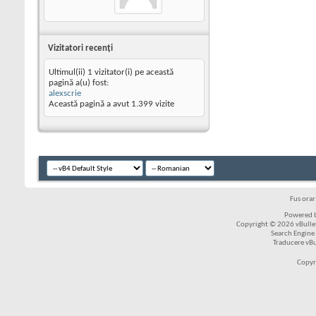
Vizitatori recenţi
Ultimul(ii) 1 vizitator(i) pe această
pagină a(u) fost:
alexscrie
Această pagină a avut
1.399
vizite
Fus ora
Powered b
Copyright © 2026 vBulleti
Search Engine
Traducere vB
Copyr