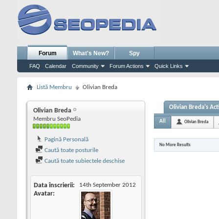
Forum
What's New?
Spy
FAQ
Calendar
Community
Forum Actions
Quick Links
Listă Membru
Olivian Breda
Olivian Breda's Act
Olivian Breda
Membru SeoPedia
All
Olivian Breda
Pagină Personală
No More Results
Caută toate posturile
Caută toate subiectele deschise
Data înscrierii
14th September 2012
Avatar