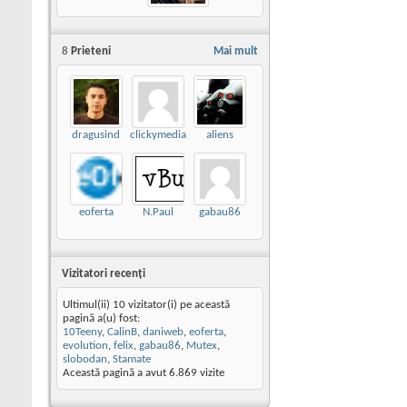
8
Prieteni
Mai mult
dragusind
clickymedia
aliens
eoferta
N.Paul
gabau86
Vizitatori recenţi
Ultimul(ii) 10 vizitator(i) pe această
pagină a(u) fost:
10Teeny
,
CalinB
,
daniweb
,
eoferta
,
evolution
,
felix
,
gabau86
,
Mutex
,
slobodan
,
Stamate
Această pagină a avut
6.869
vizite