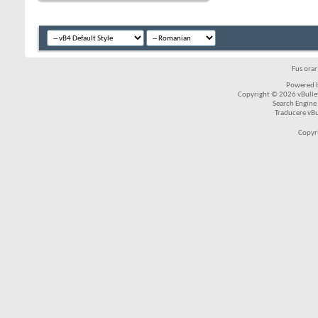
Fus ora
Powered b
Copyright © 2026 vBulleti
Search Engine
Traducere vB
Copyr