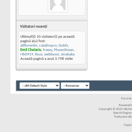
Vizitatori recenţi
Ultimul(ii) 10 vizitator(i) pe această
pagină a(u) fost:
allflorentin
,
catalinxpro
,
Dubfx
,
Emil Chelariu
,
freezy
,
PhoeniXman
,
rth0919
,
Ryus
,
webbysor
,
zinababy
Această pagină a avut
3.798
vizite
Fus ora
Powered b
Copyright © 2026 vBulleti
Search Engine
Traducere vB
Copyr