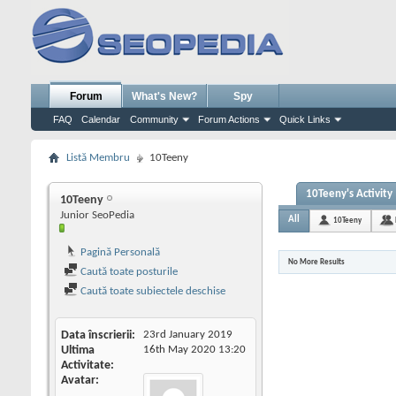
Forum
What's New?
Spy
FAQ
Calendar
Community
Forum Actions
Quick Links
Listă Membru
10Teeny
10Teeny's Activity
10Teeny
Junior SeoPedia
All
10Teeny
Pagină Personală
No More Results
Caută toate posturile
Caută toate subiectele deschise
Data înscrierii
23rd January 2019
Ultima
16th May 2020
13:20
Activitate
Avatar