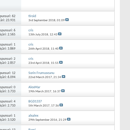
punsuri:
62
tiroid
şări: 23.931
3rd September 2018,
01:09
spunsuri:
6
cris
işări: 2.565
13th July 2018,
12:43
spunsuri:
1
cris
işări: 3.869
26th April 2018,
11:40
spunsuri:
2
cris
işări: 2.857
23rd April 2018,
15:55
punsuri:
12
Sorin Frumuseanu
işări: 6.094
22nd March 2017,
21:34
spunsuri:
0
AlexMar
işări: 3.733
19th March 2017,
16:37
spunsuri:
4
BGD1337
işări: 2.710
5th March 2017,
17:36
spunsuri:
1
alxalex
işări: 3.520
29th September 2016,
21:29
punsuri:
13
Pami