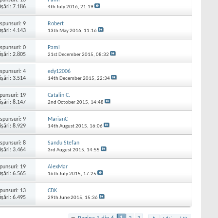
işări: 7.186
4th July 2016,
21:19
spunsuri:
9
Robert
işări: 4.143
13th May 2016,
11:16
spunsuri:
0
Pami
işări: 2.805
21st December 2015,
08:32
spunsuri:
4
edy12006
işări: 3.514
14th December 2015,
22:34
punsuri:
19
Catalin C.
işări: 8.147
2nd October 2015,
14:48
spunsuri:
9
MarianC
işări: 8.929
14th August 2015,
16:06
spunsuri:
8
Sandu Stefan
işări: 3.464
3rd August 2015,
14:55
punsuri:
19
AlexMar
işări: 6.565
16th July 2015,
17:25
punsuri:
13
CDK
işări: 6.495
29th June 2015,
15:36