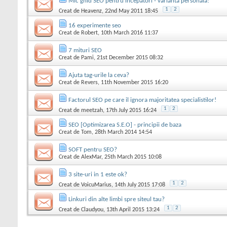
Mic ghid SEO pentru incepatori - varianta personala!
1
2
Creat de
Heavenz
, 22nd May 2011 18:45
16 experimente seo
Creat de
Robert
, 10th March 2016 11:37
7 mituri SEO
Creat de
Pami
, 21st December 2015 08:32
Ajuta tag-urile la ceva?
Creat de
Revers
, 11th November 2015 16:20
Factorul SEO pe care il ignora majoritatea specialistilor!
1
2
Creat de
meetzah
, 17th July 2015 16:24
SEO [Optimizarea S.E.O] - principii de baza
Creat de
Tom
, 28th March 2014 14:54
SOFT pentru SEO?
Creat de
AlexMar
, 25th March 2015 10:08
3 site-uri in 1 este ok?
1
2
Creat de
VoicuMarius
, 14th July 2015 17:08
Linkuri din alte limbi spre siteul tau?
1
2
Creat de
Claudyou
, 13th April 2015 13:24