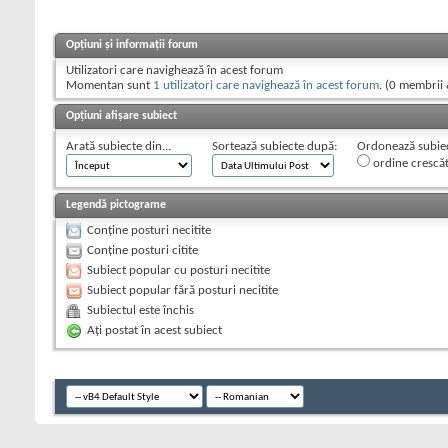
Opțiuni și informații forum
Utilizatori care navighează în acest forum
Momentan sunt
1 utilizatori care navighează în acest forum
. (0 membrii 
Opțiuni afișare subiect
Arată subiecte din...
Sortează subiecte după:
Ordonează subiect
ordine crescă
Legendă pictograme
Conține posturi necitite
Conține posturi citite
Subiect popular cu posturi necitite
Subiect popular fără posturi necitite
Subiectul este închis
Aţi postat în acest subiect