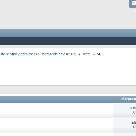
rale privind optimizarea si motoarele de cautare
Teste
SEO
Răspunsur
Răs
Af
Ră
Af