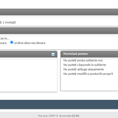
& 1 invitaţi)
e în...
toare
ordine descrescătoare
Permisiuni postare
Nu puteţi
posta subiecte noi.
Nu puteţi
răspunde la subiecte
Nu puteţi
adăuga ataşamente
Nu puteţi
modifica posturile proprii
Fus orar: GMT +3. Acum este
22:00
.