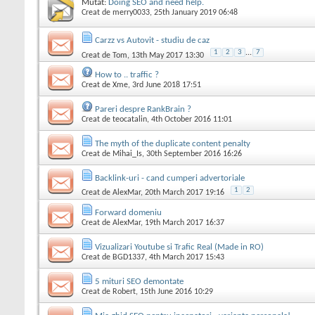
Mutat:
Doing SEO and need help.
Creat de
merry0033
, 25th January 2019 06:48
Carzz vs Autovit - studiu de caz
1
2
3
...
7
Creat de
Tom
, 13th May 2017 13:30
How to .. traffic ?
Creat de
Xme
, 3rd June 2018 17:51
Pareri despre RankBrain ?
Creat de
teocatalin
, 4th October 2016 11:01
The myth of the duplicate content penalty
Creat de
Mihai_Is
, 30th September 2016 16:26
Backlink-uri - cand cumperi advertoriale
1
2
Creat de
AlexMar
, 20th March 2017 19:16
Forward domeniu
Creat de
AlexMar
, 19th March 2017 16:37
Vizualizari Youtube si Trafic Real (Made in RO)
Creat de
BGD1337
, 4th March 2017 15:43
5 mituri SEO demontate
Creat de
Robert
, 15th June 2016 10:29