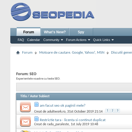
Forum
What's New?
Spy
FAQ
Calendar
Community
Forum Actions
Quick Links
Forum
Motoare de cautare. Google, Yahoo!, MSN
Discutii gene
Forum:
SEO
Experientele voastre cu teste SEO.
Titlu
/
Autor Subiect
am facut seo ok paginii mele?
1
2
3
Creat de
adultwork.ro
, 31st October 2019 21:14
Restrictie tara - licenta si continut duplicat
Creat de
radu_paraleste
, 1st July 2019 10:48