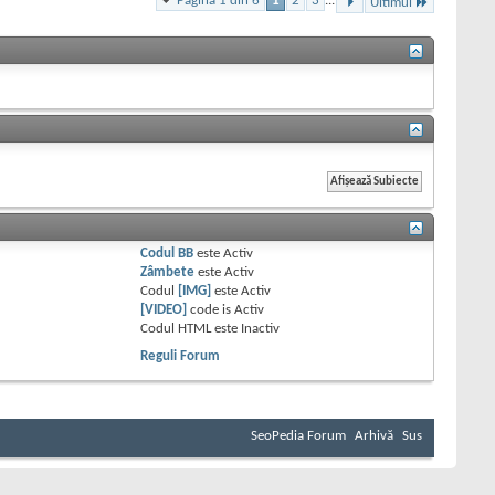
Pagina 1 din 6
1
2
3
...
Ultimul
Codul BB
este
Activ
Zâmbete
este
Activ
Codul
[IMG]
este
Activ
[VIDEO]
code is
Activ
Codul HTML este
Inactiv
Reguli Forum
SeoPedia Forum
Arhivă
Sus