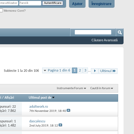
Ajutor
Înregistrare
Memorez Cont?
Căutare Avansată
Pagina 1 din 6
1
2
3
...
Subiecte 1 la 20 din 106
Ultimul
Instrumente Forum
Caută în forum
i
/
Afişări
Ultimul post de
punsuri:
22
adultwork.ro
işări: 7.862
7th November 2019,
18:40
spunsuri:
1
dascalescu
işări: 1.482
2nd July 2019,
18:12