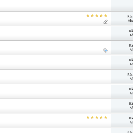
Răs
Afi
Ră
Af
Ră
Af
Ră
Af
Răs
Af
Ră
Af
Ră
Af
Ră
Af
Răs