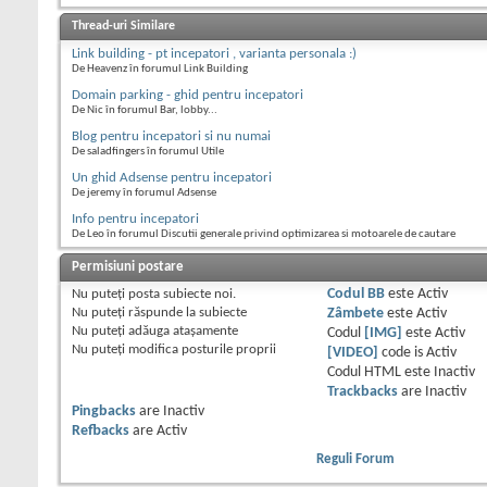
Thread-uri Similare
Link building - pt incepatori , varianta personala :)
De Heavenz în forumul Link Building
Domain parking - ghid pentru incepatori
De Nic în forumul Bar, lobby...
Blog pentru incepatori si nu numai
De saladfingers în forumul Utile
Un ghid Adsense pentru incepatori
De jeremy în forumul Adsense
Info pentru incepatori
De Leo în forumul Discutii generale privind optimizarea si motoarele de cautare
Permisiuni postare
Nu puteţi
posta subiecte noi.
Codul BB
este
Activ
Nu puteţi
răspunde la subiecte
Zâmbete
este
Activ
Nu puteţi
adăuga ataşamente
Codul
[IMG]
este
Activ
Nu puteţi
modifica posturile proprii
[VIDEO]
code is
Activ
Codul HTML este
Inactiv
Trackbacks
are
Inactiv
Pingbacks
are
Inactiv
Refbacks
are
Activ
Reguli Forum