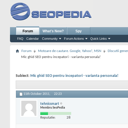
Forum
What's New?
Spy
FAQ
Calendar
Community
Forum Actions
Quick Links
Forum
Motoare de cautare. Google, Yahoo!, MSN
Discutii gene
Mic ghid SEO pentru incepatori - varianta personala!
Subiect:
Mic ghid SEO pentru incepatori - varianta personala!
11th October 2011,
22:23
tehnicsmart
Membru SeoPedia
Reputatie:
28