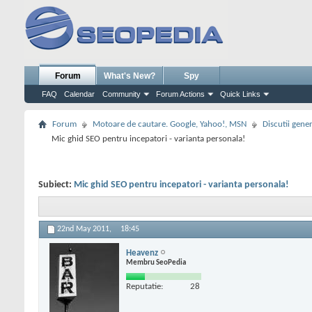
Forum
What's New?
Spy
FAQ
Calendar
Community
Forum Actions
Quick Links
Forum
Motoare de cautare. Google, Yahoo!, MSN
Discutii gene
Mic ghid SEO pentru incepatori - varianta personala!
Subiect:
Mic ghid SEO pentru incepatori - varianta personala!
22nd May 2011,
18:45
Heavenz
Membru SeoPedia
Reputatie:
28