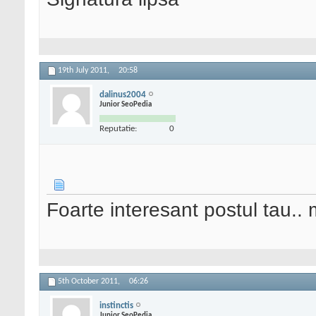
19th July 2011,
20:58
dalinus2004
Junior SeoPedia
Reputatie:
0
Foarte interesant postul tau.
5th October 2011,
06:26
instinctis
Junior SeoPedia