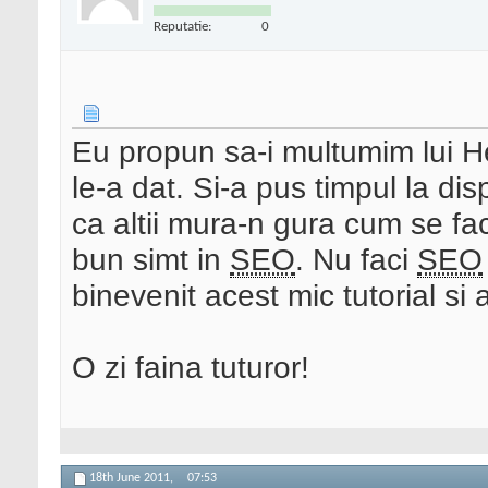
Reputatie:
0
Eu propun sa-i multumim lui H
le-a dat. Si-a pus timpul la d
ca altii mura-n gura cum se fa
bun simt in
SEO
. Nu faci
SEO
binevenit acest mic tutorial si 
O zi faina tuturor!
18th June 2011,
07:53