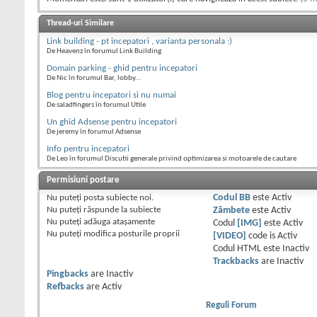
Thread-uri Similare
Link building - pt incepatori , varianta personala :)
De Heavenz în forumul Link Building
Domain parking - ghid pentru incepatori
De Nic în forumul Bar, lobby...
Blog pentru incepatori si nu numai
De saladfingers în forumul Utile
Un ghid Adsense pentru incepatori
De jeremy în forumul Adsense
Info pentru incepatori
De Leo în forumul Discutii generale privind optimizarea si motoarele de cautare
Permisiuni postare
Nu puteţi
posta subiecte noi.
Codul BB
este
Activ
Nu puteţi
răspunde la subiecte
Zâmbete
este
Activ
Nu puteţi
adăuga ataşamente
Codul
[IMG]
este
Activ
Nu puteţi
modifica posturile proprii
[VIDEO]
code is
Activ
Codul HTML este
Inactiv
Trackbacks
are
Inactiv
Pingbacks
are
Inactiv
Refbacks
are
Activ
Reguli Forum