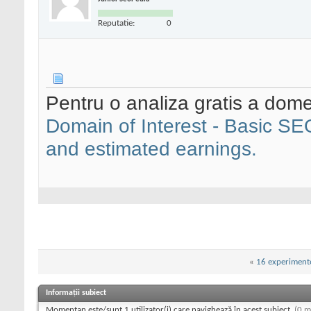
Reputatie:
0
Pentru o analiza gratis a domen
Domain of Interest - Basic SEO
and estimated earnings.
«
16 experiment
Informații subiect
Momentan este/sunt 1 utilizator(i) care navighează în acest subiect.
(0 m