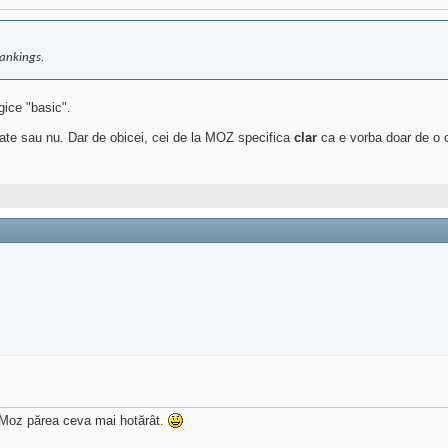
rankings.
gice "basic".
ate sau nu. Dar de obicei, cei de la MOZ specifica
clar
ca e vorba doar de o c
a Moz părea ceva mai hotărât.