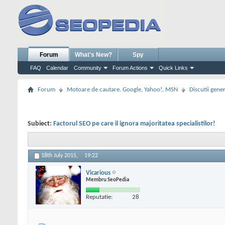
Forum
What's New?
Spy
FAQ
Calendar
Community
Forum Actions
Quick Links
Forum
Motoare de cautare. Google, Yahoo!, MSN
Discutii gene
Subiect:
Factorul SEO pe care il ignora majoritatea specialistilor!
18th July 2015,
19:22
Vicarious
Membru SeoPedia
Reputatie:
28