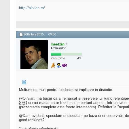
http://olivian.ro/
20th July 2015,
09:50
meetzah
Ambasador
Reputatie:
42
Multumesc mult pentru feedback si implicare in discutie.
@Olivian, ma bucur ca ai remarcat si rezervele lui Rand referitoa
SEO
si nici macar ca ar fi cel mai important aspect. Intr-un tweet 
(prezentarea completa este foarte interesanta). Referitor la "neputi
@Dan, evident, speculam si discutam pe baza unor observatii, de lu
good rankings?
* cacofonie intentionata.