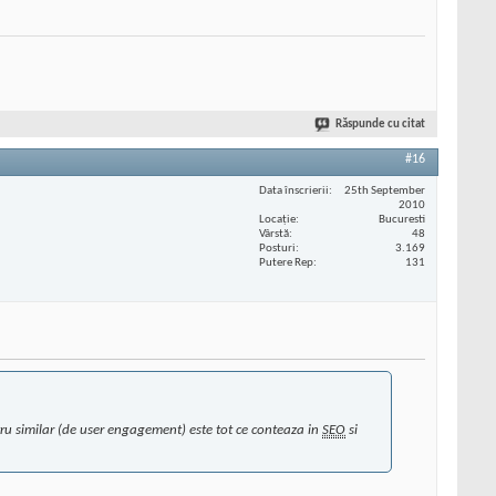
Răspunde cu citat
#16
Data înscrierii
25th September
2010
Locaţie
Bucuresti
Vârstă
48
Posturi
3.169
Putere Rep
131
u similar (de user engagement) este tot ce conteaza in
SEO
si