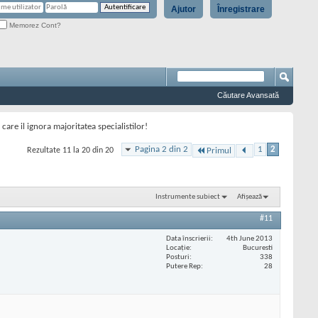
Ajutor
Înregistrare
Memorez Cont?
Căutare Avansată
care il ignora majoritatea specialistilor!
Pagina 2 din 2
1
2
Rezultate 11 la 20 din 20
Primul
Instrumente subiect
Afișează
#11
Data înscrierii
4th June 2013
Locaţie
Bucuresti
Posturi
338
Putere Rep
28