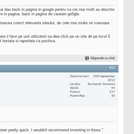
ai dau back in pagina in google pentru ca cei mai multi au deschis
re in pagina, back in pagina de cautare go0gle.
 masura corect relevanta siteului, de cele mai multe ori masoara
e ii face pe unii utilizatori sa dea click pe un site de pe locul 5
 testata si raportata ca pozitiva.
Răspunde cu citat
#12
Data înscrierii
14th September
2012
Locaţie
Bucharest, Romania
Vârstă
44
Posturi
217
Putere Rep
30
down pretty quick. I wouldn't recommend investing in those."