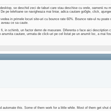
desktop, se deschid zeci de taburi care stau deschise cu orele, oamenii nu m
 De pe telefoane se navigheaza mai liniar, adica cautare go0gle, click, ajunge
 vedea in primele locuri site-uri cu bounce rate 60%. Bounce rate-ul nu poate
nu aveau ce sa caute.
 fi, in schimb, un factor demn de masurare. Diferenta o face aici description car
 anumita cautare, urmata de click-uri pe cel listat pe un anumit loc, a mai fost
nd automate this. Some of them work for a little while. Most of them get shut 