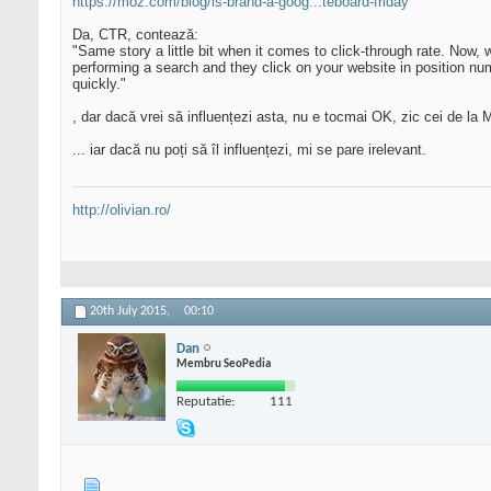
https://moz.com/blog/is-brand-a-goog...teboard-friday
Da, CTR, contează:
"Same story a little bit when it comes to click-through rate. Now, 
performing a search and they click on your website in position numb
quickly."
, dar dacă vrei să influențezi asta, nu e tocmai OK, zic cei de la 
... iar dacă nu poți să îl influențezi, mi se pare irelevant.
http://olivian.ro/
20th July 2015,
00:10
Dan
Membru SeoPedia
Reputatie:
111