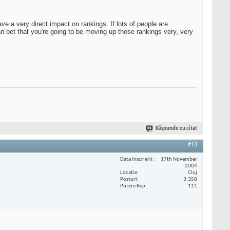
ve a very direct impact on rankings. If lots of people are
can bet that you're going to be moving up those rankings very, very
Răspunde cu citat
#13
Data înscrierii
17th November
2004
Locaţie
Cluj
Posturi
3.358
Putere Rep
111