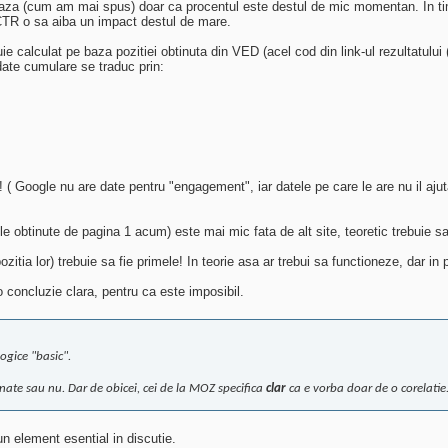
aza (cum am mai spus) doar ca procentul este destul de mic momentan. In tim
 CTR o sa aiba un impact destul de mare.
calculat pe baza pozitiei obtinuta din VED (acel cod din link-ul rezultatului (v
e date cumulare se traduc prin:
t! ( Google nu are date pentru "engagement", iar datele pe care le are nu il aj
ile obtinute de pagina 1 acum) este mai mic fata de alt site, teoretic trebuie sa 
zitia lor) trebuie sa fie primele! In teorie asa ar trebui sa functioneze, dar in
 o concluzie clara, pentru ca este imposibil.
ogice "basic".
ate sau nu. Dar de obicei, cei de la MOZ specifica
clar
ca e vorba doar de o corelatie
n element esential in discutie.