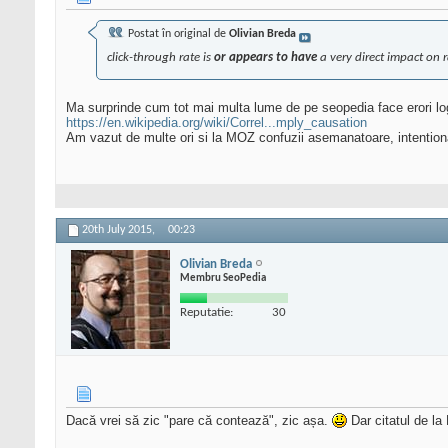
Postat în original de
Olivian Breda
click-through rate is
or appears to have
a very direct impact on 
Ma surprinde cum tot mai multa lume de pe seopedia face erori lo
https://en.wikipedia.org/wiki/Correl...mply_causation
Am vazut de multe ori si la MOZ confuzii asemanatoare, intention
20th July 2015,
00:23
Olivian Breda
Membru SeoPedia
Reputatie:
30
Dacă vrei să zic "pare că contează", zic așa.
Dar citatul de l