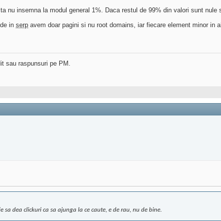
sta nu insemna la modul general 1%. Daca restul de 99% din valori sunt nule s
nde in
serp
avem doar pagini si nu root domains, iar fiecare element minor in a
dit sau raspunsuri pe PM.
 sa dea clickuri ca sa ajunga la ce caute, e de rau, nu de bine.