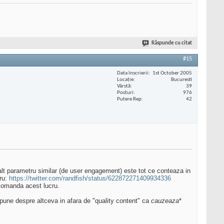
Răspunde cu citat
#15
Data înscrierii
1st October 2005
Locaţie
Bucuresti
Vârstă
39
Posturi
976
Putere Rep
42
lt parametru similar (de user engagement) este tot ce conteaza in
cru:
https://twitter.com/randfish/status/622872271409934336
recomanda acest lucru.
spune despre altceva in afara de "quality content" ca
cauzeaza
*