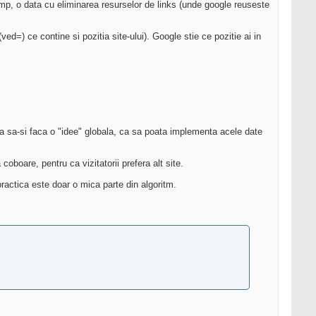
p, o data cu eliminarea resurselor de links (unde google reuseste
ed=) ce contine si pozitia site-ului). Google stie ce pozitie ai in
uta sa-si faca o "idee" globala, ca sa poata implementa acele date
coboare, pentru ca vizitatorii prefera alt site.
 practica este doar o mica parte din algoritm.
.