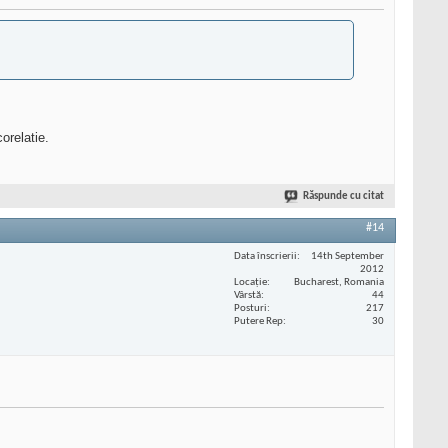
orelatie.
Răspunde cu citat
#14
Data înscrierii
14th September
2012
Locaţie
Bucharest, Romania
Vârstă
44
Posturi
217
Putere Rep
30