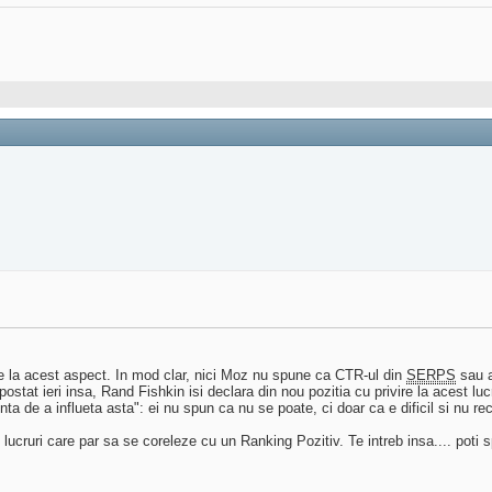
re la acest aspect. In mod clar, nici Moz nu spune ca CTR-ul din
SERPS
sau a
postat ieri insa, Rand Fishkin isi declara din nou pozitia cu privire la acest lu
nta de a influeta asta": ei nu spun ca nu se poate, ci doar ca e dificil si nu 
cruri care par sa se coreleze cu un Ranking Pozitiv. Te intreb insa.... poti 