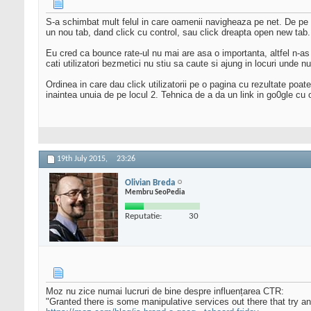
S-a schimbat mult felul in care oamenii navigheaza pe net. De pe 
un nou tab, dand click cu control, sau click dreapta open new tab.
Eu cred ca bounce rate-ul nu mai are asa o importanta, altfel n-as
cati utilizatori bezmetici nu stiu sa caute si ajung in locuri unde 
Ordinea in care dau click utilizatorii pe o pagina cu rezultate poate
inaintea unuia de pe locul 2. Tehnica de a da un link in go0gle cu o
19th July 2015,
23:26
Olivian Breda
Membru SeoPedia
Reputatie:
30
Moz nu zice numai lucruri de bine despre influențarea CTR:
"Granted there is some manipulative services out there that try a