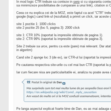
In mod logic CTR trebuie sa conteze in
serp
si cu siguranta conte
sa minimizeze posibilitatea de cumparare a unui link), citation si
Ceea ce nu explica cei de la MOZ, este faptul ca acel "CTR" trebuie 
google (logic) cand link-ul (rezultatul) a primit un click, iar acest
site 1 pozitie 1: 1000 clicks
site 2 pozitie 25 (loc 5, pagina 3): 2000 click
site 1: CTR 10% (raportat la impresiile obtinute de pagina 1).
site 2: CTR 99% (raportat la impresiile obtinute de pagina 3).
Site 2 trebuie sa urce, pentru ca este (pare) mai relevant. Dar ata
in algoritm)
Cand site 2 ajunge loc 3 (de ex), iar CTR-ul lui (raportat la impresi
Pe cautarea respectiva site-urile cu cel mai bun CTR (raportat la po
Iar cum fiecare nisa are particularitatile ei, analiza nu poate avea
Postat în original de
Dan
Ma surprinde cum tot mai multa lume de pe seopedia face erori l
https://en.wikipedia.org/wiki/Correl...mply_causation
Am vazut de multe ori si la MOZ confuzii asemanatoare, intention
Pe langa aspectul explicat foarte bine de Dan, eu as mai adauga u