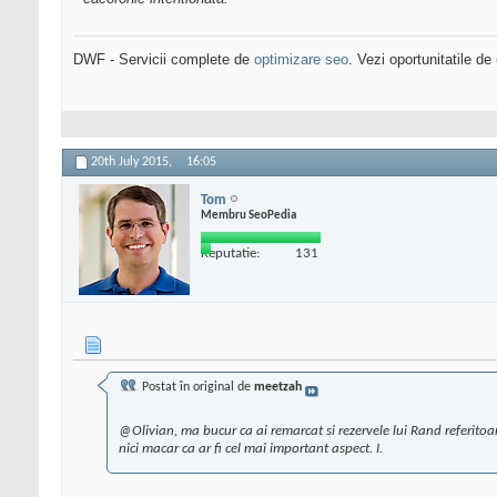
DWF - Servicii complete de
optimizare seo
. Vezi oportunitatile de
20th July 2015,
16:05
Tom
Membru SeoPedia
Reputatie:
131
Postat în original de
meetzah
@Olivian, ma bucur ca ai remarcat si rezervele lui Rand referitoa
nici macar ca ar fi cel mai important aspect. I.