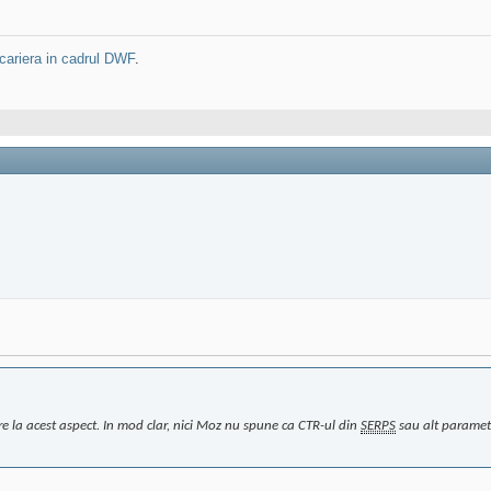
cariera in cadrul DWF
.
re la acest aspect. In mod clar, nici Moz nu spune ca CTR-ul din
SERPS
sau alt parametr