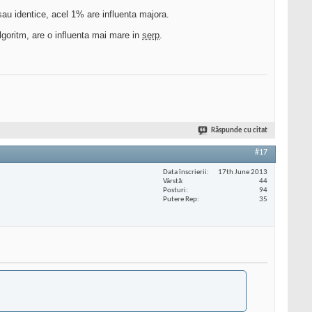
au identice, acel 1% are influenta majora.
lgoritm, are o influenta mai mare in
serp
.
Răspunde cu citat
#17
Data înscrierii
17th June 2013
Vârstă
44
Posturi
94
Putere Rep
35