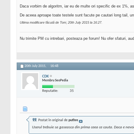
Daca vorbim de algoritm, iar eu de multe ori specific de ex 1%, a
De aceea aproape toate testele sunt facute pe cautari long tail, u
Ultima modificare făcută de Tom; 20th July 2015 la
16:27
.
Nu trimite PM cu intrebari, posteaza pe forum! Nu ofer sfaturi, au
20th July 2015,
16:48
CDK
Membru SeoPedia
Reputatie:
35
Postat în original de
puthre
Userul trebuie sa gaseasca din prima ceea ce cauta. Daca e nevoie