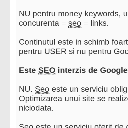
NU pentru money keywords, u
concurenta =
seo
= links.
Continutul este in schimb foart
pentru USER si nu pentru Goo
Este
SEO
interzis de Googl
NU.
Seo
este un serviciu oblig
Optimizarea unui site se reali
niciodata.
Seo
este un serviciu oferit de