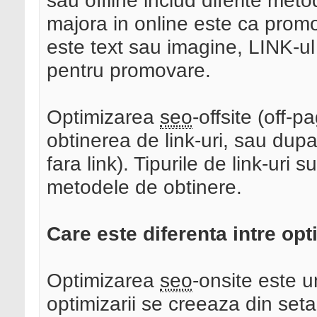
sau offline includ diferite meto
majora in online este ca prom
este text sau imagine, LINK-ul 
pentru promovare.
Optimizarea
seo
-offsite (off-
obtinerea de link-uri, sau dup
fara link). Tipurile de link-uri su
metodele de obtinere.
Care este diferenta intre op
Optimizarea
seo
-onsite este u
optimizarii se creeaza din seta