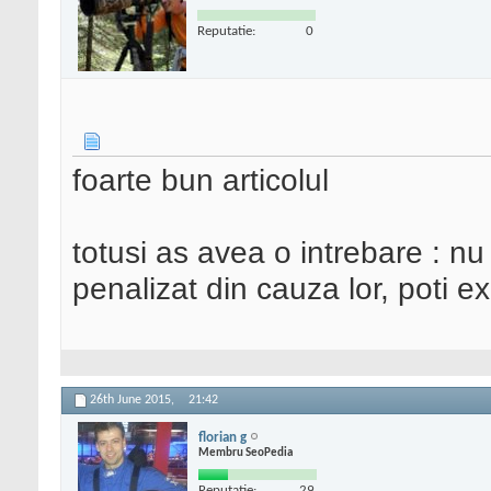
Reputatie:
0
foarte bun articolul
totusi as avea o intrebare : nu s
penalizat din cauza lor, poti e
26th June 2015,
21:42
florian g
Membru SeoPedia
Reputatie:
29