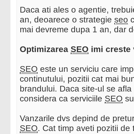
Daca ati ales o agentie, trebui
an, deoarece o strategie
seo
c
mai devreme dupa 1 an, dar dep
Optimizarea
SEO
imi creste 
SEO
este un serviciu care impl
continutului, pozitii cat mai bu
brandului. Daca site-ul se afla 
considera ca serviciile
SEO
sun
Vanzarile dvs depind de preturi
SEO
. Cat timp aveti pozitii de