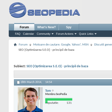
Forum
What's New?
Spy
FAQ
Calendar
Community
Forum Actions
Quick Links
Forum
Motoare de cautare. Google, Yahoo!, MSN
Discutii gene
SEO [Optimizarea S.E.O] - principii de baza
Subiect:
SEO [Optimizarea S.E.O] - principii de baza
28th March 2014,
14:54
Tom
Membru SeoPedia
Reputatie:
131