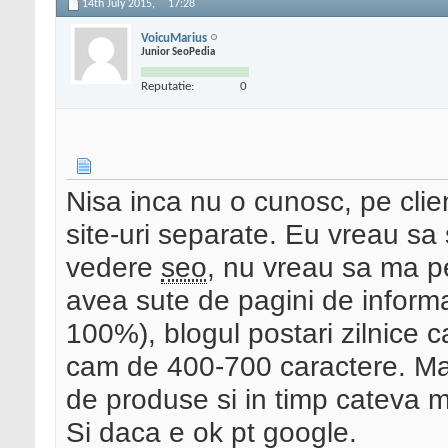
14th July 2015,
17:28
VoicuMarius
Junior SeoPedia
Reputatie:
0
Nisa inca nu o cunosc, pe clien
site-uri separate. Eu vreau sa
vedere
seo
, nu vreau sa ma pe
avea sute de pagini de informa
100%), blogul postari zilnice c
cam de 400-700 caractere. Mag
de produse si in timp cateva mi
Si daca e ok pt google.