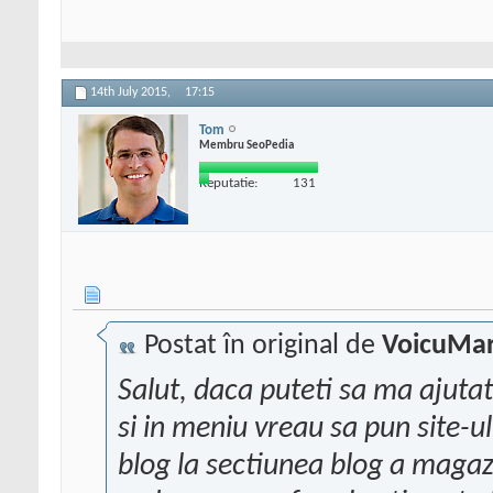
14th July 2015,
17:15
Tom
Membru SeoPedia
Reputatie:
131
Postat în original de
VoicuMar
Salut, daca puteti sa ma ajutati
si in meniu vreau sa pun site-ul 
blog la sectiunea blog a magazi