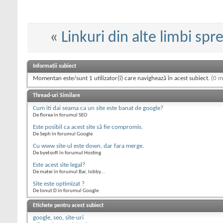
«
Linkuri din alte limbi spre
Informații subiect
Momentan este/sunt 1 utilizator(i) care navighează în acest subiect.
(0 m
Thread-uri Similare
Cum iti dai seama ca un site este banat de google?
De florea în forumul SEO
Este posibil ca acest site să fie compromis.
De Seph în forumul Google
Cu www site-ul este down, dar fara merge.
De byetsoft în forumul Hosting
Este acest site legal?
De matei în forumul Bar, lobby...
Site este optimizat ?
De Ionut D în forumul Google
Etichete pentru acest subiect
google
,
seo
,
site-uri