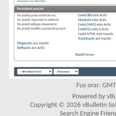
Afișează nor etichetă
Permisiuni postare
Nu puteţi
posta subiecte noi.
Codul BB
este
Activ
Nu puteţi
răspunde la subiecte
Zâmbete
este
Activ
Nu puteţi
adăuga ataşamente
Codul
[IMG]
este
Activ
Nu puteţi
modifica posturile proprii
[VIDEO]
code is
Activ
Codul HTML este
Inactiv
Trackbacks
are
Inactiv
Pingbacks
are
Inactiv
Refbacks
are
Activ
Reguli Forum
Fus orar: GM
Powered by vBu
Copyright © 2026 vBulletin Solu
Search Engine Frien