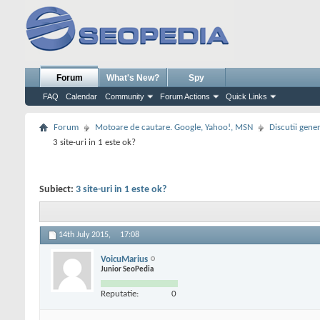
Forum
What's New?
Spy
FAQ
Calendar
Community
Forum Actions
Quick Links
Forum
Motoare de cautare. Google, Yahoo!, MSN
Discutii gene
3 site-uri in 1 este ok?
Subiect:
3 site-uri in 1 este ok?
14th July 2015,
17:08
VoicuMarius
Junior SeoPedia
Reputatie:
0