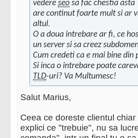
vedere
seo
sa fac chestia asta ?
are continut foarte mult si ar v
altul.
O a doua intrebare ar fi, ce ho
un server si sa creez subdomenii
Cum credeti ca e mai bine din
Si inca o intrebare poate carev
TLD
-uri? Va Multumesc!
Salut Marius,
Ceea ce doreste clientul chiar
explici ce "trebuie", nu sa luc
comanda", intr-un final tu o sa