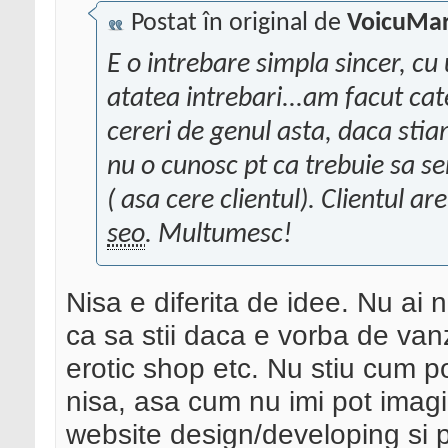
Postat în original de
VoicuMar
E o intrebare simpla sincer, cu
atatea intrebari...am facut ca
cereri de genul asta, daca stia
nu o cunosc pt ca trebuie sa se
( asa cere clientul). Clientul a
seo
. Multumesc!
Nisa e diferita de idee. Nu ai 
ca sa stii daca e vorba de vanz
erotic shop etc. Nu stiu cum pot
nisa, asa cum nu imi pot imag
website design/developing si pr