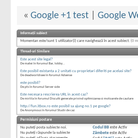
«
Google +1 test
|
Google We
Informații subiect
Momentan este/sunt 1 utilizator(i) care navighează în acest subiect.
(0 m
Thread-uri Similare
Este acest site legal?
De matei în forumul Bar, lobby...
Este posibil existanta a 2 unitati cu proprietari diferiti pe acelasi site?
De deadworldisee în forumul Adsense
este posibil?
De pts în forumul Server side
Este necesara rescrierea URL in acest caz?
De mirlila în forumul Discutii generale privind optimizarea si motoarele de cautare
http://fun.itbox.ro este posibil sa ajung no.1 pe google?
De Anonymous în forumul Studii de caz
Permisiuni postare
Nu puteţi
posta subiecte noi.
Codul BB
este
Activ
Nu puteţi
răspunde la subiecte
Zâmbete
este
Activ
Nu puteţi
adăuga ataşamente