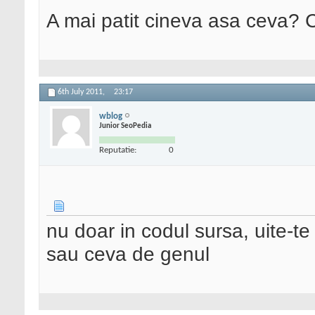
A mai patit cineva asa ceva? C
6th July 2011,
23:17
wblog
Junior SeoPedia
Reputatie:
0
nu doar in codul sursa, uite-te
sau ceva de genul