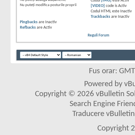
Codul
[IMG]
este
Activ
Nu puteţi
modifica posturile proprii
[VIDEO]
code is
Activ
Codul HTML este
Inactiv
Trackbacks
are
Inactiv
Pingbacks
are
Inactiv
Refbacks
are
Activ
Reguli Forum
Fus orar: GM
Powered by vBu
Copyright © 2026 vBulletin Solu
Search Engine Frien
Traducere vBullet
Copyright 