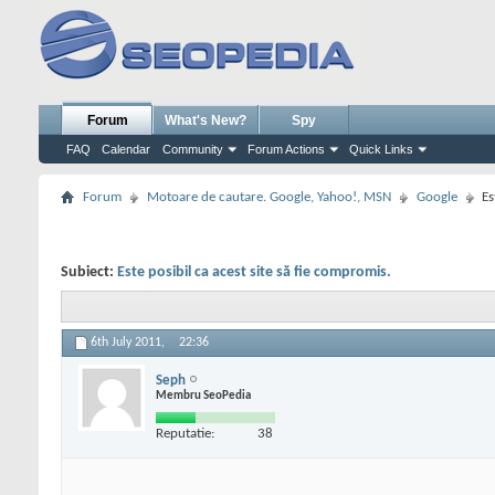
Forum
What's New?
Spy
FAQ
Calendar
Community
Forum Actions
Quick Links
Forum
Motoare de cautare. Google, Yahoo!, MSN
Google
Es
Subiect:
Este posibil ca acest site să fie compromis.
6th July 2011,
22:36
Seph
Membru SeoPedia
Reputatie:
38