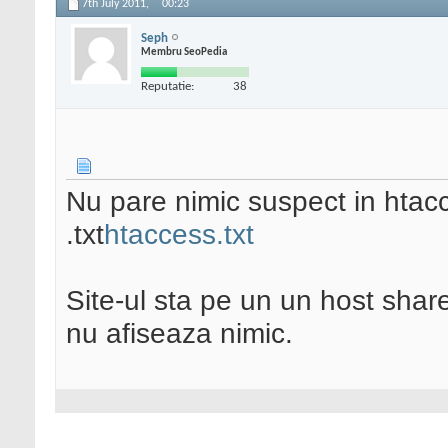
7th July 2011,
00:23
Seph
Membru SeoPedia
Reputatie:
38
Nu pare nimic suspect in htacc
.txt
htaccess.txt
Site-ul sta pe un un host share
nu afiseaza nimic.