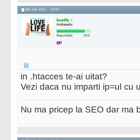
6th July 2011,
23:53
lovelife
Ambasador
Reputatie:
103
in .htacces te-ai uitat?
Vezi daca nu imparti ip=ul cu 
Nu ma pricep la SEO dar ma 