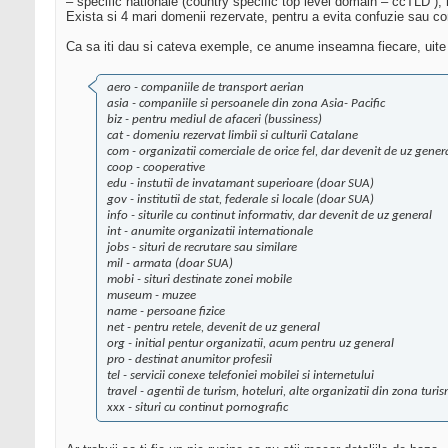
– specific nationale (country specific top level domain – ccTLD ), 
Exista si 4 mari domenii rezervate, pentru a evita confuzie sau conf
Ca sa iti dau si cateva exemple, ce anume inseamna fiecare, uite
aero - companiile de transport aerian
asia - companiile si persoanele din zona Asia- Pacific
biz - pentru mediul de afaceri (bussiness)
cat - domeniu rezervat limbii si culturii Catalane
com - organizatii comerciale de orice fel, dar devenit de uz gener
coop - cooperative
edu - instutii de invatamant superioare (doar SUA)
gov - institutii de stat, federale si locale (doar SUA)
info - siturile cu continut informativ, dar devenit de uz general
int - anumite organizatii internationale
jobs - situri de recrutare sau similare
mil - armata (doar SUA)
mobi - situri destinate zonei mobile
museum - muzee
name - persoane fizice
net - pentru retele, devenit de uz general
org - initial pentur organizatii, acum pentru uz general
pro - destinat anumitor profesii
tel - servicii conexe telefoniei mobilei si internetului
travel - agentii de turism, hoteluri, alte organizatii din zona turi
xxx - situri cu continut pornografic