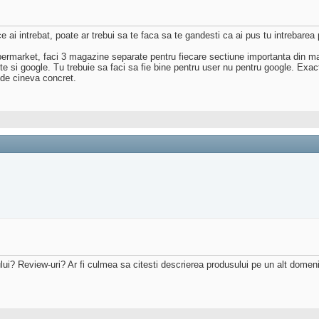
ce ai intrebat, poate ar trebui sa te faca sa te gandesti ca ai pus tu intrebarea
 supermarket, faci 3 magazine separate pentru fiecare sectiune importanta din 
te si google. Tu trebuie sa faci sa fie bine pentru user nu pentru google. Exac
unde cineva concret.
ului? Review-uri? Ar fi culmea sa citesti descrierea produsului pe un alt domen