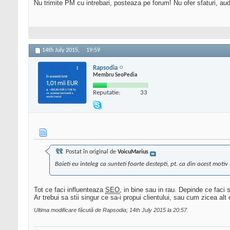
Nu trimite PM cu intrebari, posteaza pe forum! Nu ofer sfaturi, au
14th July 2015,
19:59
Rapsodia
Membru SeoPedia
Reputatie:
33
Postat în original de
VoicuMarius
Baieti eu inteleg ca sunteti foarte destepti, pt. ca din acest moti
Tot ce faci influenteaza
SEO
, in bine sau in rau. Depinde ce faci 
Ar trebui sa stii singur ce sa-i propui clientului, sau cum zicea al
Ultima modificare făcută de Rapsodia; 14th July 2015 la
20:57
.