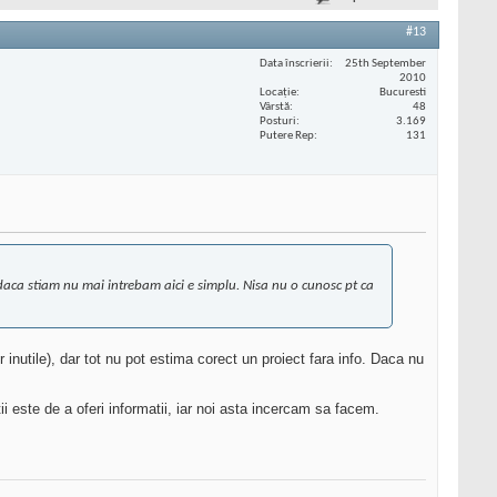
#13
Data înscrierii
25th September
2010
Locaţie
Bucuresti
Vârstă
48
Posturi
3.169
Putere Rep
131
, daca stiam nu mai intrebam aici e simplu. Nisa nu o cunosc pt ca
r inutile), dar tot nu pot estima corect un proiect fara info. Daca nu
i este de a oferi informatii, iar noi asta incercam sa facem.