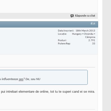
Răspunde cu citat
#14
Data înscrierii
18th March 2013
Locaţie
Hungary + Chișinău +
Câmpina
Posturi
2.791
Putere Rep
33
sau influenteaza
seo
? Da, sau NU
pui intrebari elementare de online, tot tu te superi cand ei se mira.