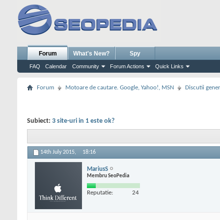
Forum
What's New?
Spy
FAQ
Calendar
Community
Forum Actions
Quick Links
Forum
Motoare de cautare. Google, Yahoo!, MSN
Discutii gene
Subiect:
3 site-uri in 1 este ok?
14th July 2015,
18:16
MariusS
Membru SeoPedia
Reputatie:
24