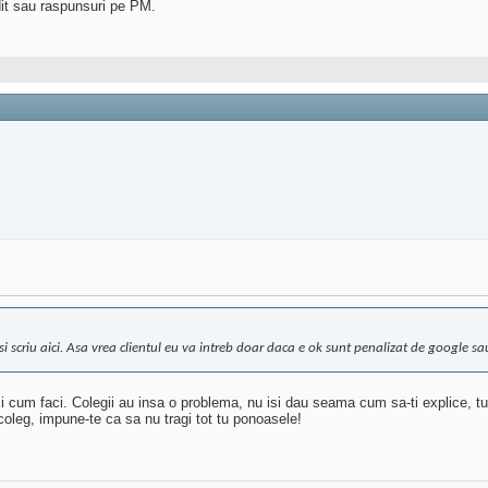
dit sau raspunsuri pe PM.
v si scriu aici. Asa vrea clientul eu va intreb doar daca e ok sunt penalizat de google 
si cum faci. Colegii au insa o problema, nu isi dau seama cum sa-ti explice, tu 
t coleg, impune-te ca sa nu tragi tot tu ponoasele!