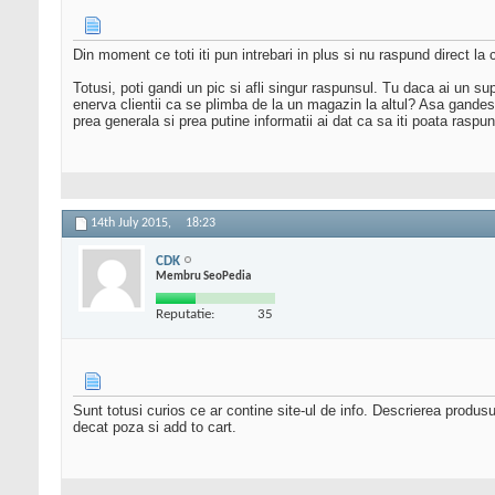
Din moment ce toti iti pun intrebari in plus si nu raspund direct la 
Totusi, poti gandi un pic si afli singur raspunsul. Tu daca ai un
enerva clientii ca se plimba de la un magazin la altul? Asa gandes
prea generala si prea putine informatii ai dat ca sa iti poata rasp
14th July 2015,
18:23
CDK
Membru SeoPedia
Reputatie:
35
Sunt totusi curios ce ar contine site-ul de info. Descrierea produs
decat poza si add to cart.