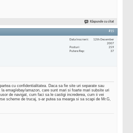
Răspunde cu citat
#15
Data înscrierii
12th December
2007
Posturi
259
Putere Rep
37
e partea cu confidentialitatea. Daca sa fie site uri separate sau
t la emag/ebay/amazon, care sunt mari si foarte mari subsite uri
 usor de navigat, cum faci sa le castigi increderea, cum ii vei
erse scheme de trucaj, s-ar putea sa mearga si sa scapi de Mr.G,