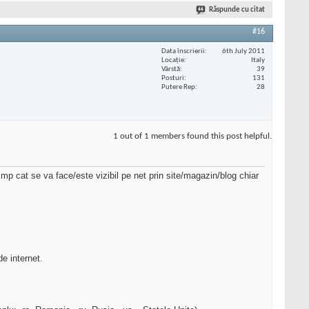
Răspunde cu citat
#16
Data înscrierii
6th July 2011
Locaţie
Italy
Vârstă
39
Posturi
131
Putere Rep
28
1 out of 1 members found this post helpful.
mp cat se va face/este vizibil pe net prin site/magazin/blog chiar
de internet.