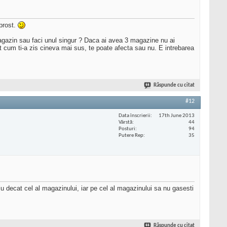
 prost.
magazin sau faci unul singur ? Daca ai avea 3 magazine nu ai
t cum ti-a zis cineva mai sus, te poate afecta sau nu. E intrebarea
Răspunde cu citat
#12
Data înscrierii
17th June 2013
Vârstă
44
Posturi
94
Putere Rep
35
iu decat cel al magazinului, iar pe cel al magazinului sa nu gasesti
Răspunde cu citat