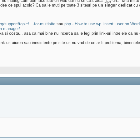
.. nu inteleg cum poti face site-uri web dar nu sti ce's alea
TLD
-uri... M-a mira
 idee ce spui acolo? Ca sa le muti pe toate 3 siteuri pe
un singur dedicat
cu c
..
g/support/topic/...-for-multisite
sau
php - How to use wp_insert_user on Wor
gin-manager/
 va si costa... asa ca mai bine nu incerca sa le legi prin link-uri intre ele ca n
k-uri aiurea sau inesistente pe site-uri nu vad de ce ar fi problema, binenteles