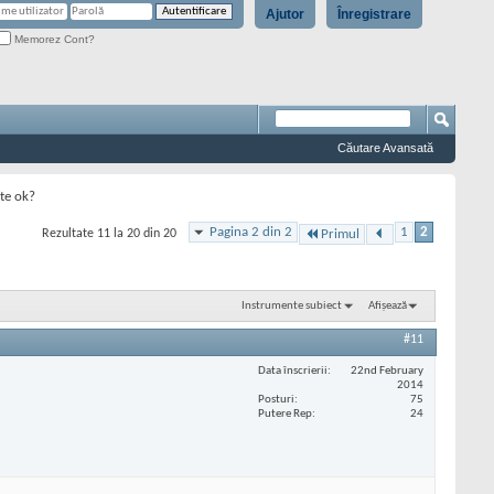
Ajutor
Înregistrare
Memorez Cont?
Căutare Avansată
ste ok?
Pagina 2 din 2
1
2
Rezultate 11 la 20 din 20
Primul
Instrumente subiect
Afișează
#11
Data înscrierii
22nd February
2014
Posturi
75
Putere Rep
24