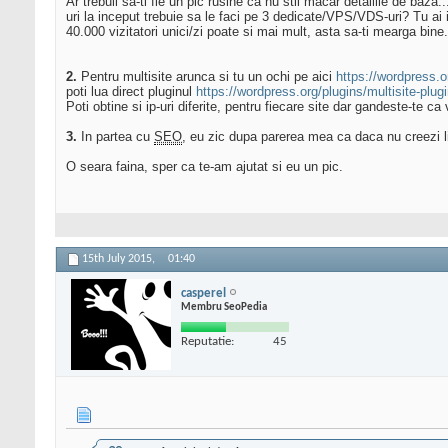
Ar trebuii sa-ti fie un pic rusine ca nu stii macar detaliile de baza.
uri la inceput trebuie sa le faci pe 3 dedicate/VPS/VDS-uri? Tu ai
40.000 vizitatori unici/zi poate si mai mult, asta sa-ti mearga bine.
2.
Pentru multisite arunca si tu un ochi pe aici
https://wordpress.or
poti lua direct pluginul
https://wordpress.org/plugins/multisite-plu
Poti obtine si ip-uri diferite, pentru fiecare site dar gandeste-te ca
3.
In partea cu
SEO
, eu zic dupa parerea mea ca daca nu creezi lin
O seara faina, sper ca te-am ajutat si eu un pic.
15th July 2015,
01:40
casperel
Membru SeoPedia
Reputatie:
45