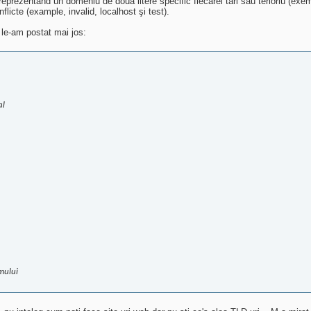
reprezentand un domeniu de doua litere specific fiecarei tari sau terioriu (exem
licte (example, invalid, localhost şi test).
 le-am postat mai jos:
al
smului