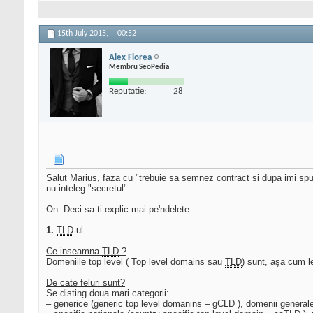
15th July 2015,
00:52
Alex Florea
Membru SeoPedia
Reputatie:
28
Salut Marius, faza cu "trebuie sa semnez contract si dupa imi spun
nu inteleg "secretul" .
On: Deci sa-ti explic mai pe'ndelete.
1.
TLD
-ul.
Ce inseamna
TLD
?
Domeniile top level ( Top level domains sau
TLD
) sunt, aşa cum le
De cate feluri sunt?
Se disting doua mari categorii:
– generice (generic top level domanins – gCLD ), domenii generale