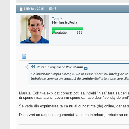
14th July 2015,
18:46
Tom
Membru SeoPedia
Reputatie:
131
Postat în original de
VoicuMarius
E o intrebare simpla sincer, cu un raspuns sincer, nu inteleg de c
trebuie sa semnez un contract de confidentialitate..( asa cere clie
Marius, Cdk ti-a explicat corect: poti sa intrebi "nisa" fara sa ceri
iti spune nisa, atunci ceva imi spune ca face doar "sondaj de pret
Se vede din exprimarea ta ca nu ai cunostinte (de) online, dar asta
Daca vrei un raspuns argumentat la prima intrebare, trebuie sa ne a