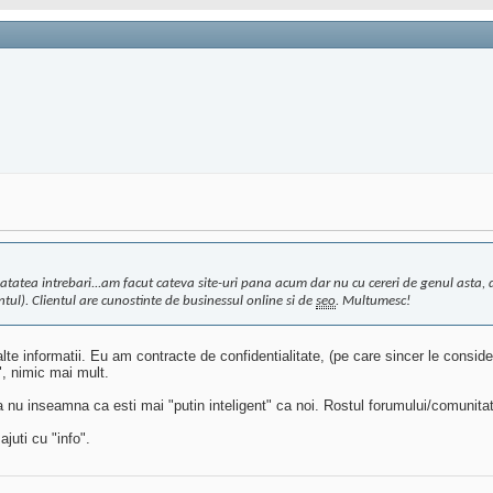
e atatea intrebari...am facut cateva site-uri pana acum dar nu cu cereri de genul asta
ntul). Clientul are cunostinte de businessul online si de
seo
. Multumesc!
 alte informatii. Eu am contracte de confidentialitate, (pe care sincer le conside
", nimic mai mult.
 nu inseamna ca esti mai "putin inteligent" ca noi. Rostul forumului/comunitati
juti cu "info".