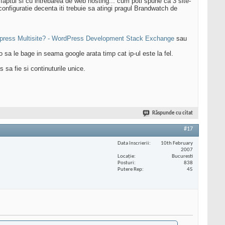
t faptul si cu intrebarea de web hosting... cum poti spune ca 3 site-
onfiguratie decenta iti trebuie sa atingi pragul Brandwatch de
dpress Multisite? - WordPress Development Stack Exchange
sau
u o sa le bage in seama google arata timp cat ip-ul este la fel.
 sa fie si continuturile unice.
Răspunde cu citat
#17
Data înscrierii
10th February
2007
Locaţie
Bucuresti
Posturi
838
Putere Rep
45