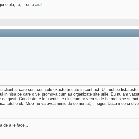
enerala, ro, fr si ru
aici
!
tau client si care sunt cerintele exacte trecute in contract. Ultimul pe lista est
 lui in nisa pe care o vei promova cum au organizate site urile. Eu nu am vazu
 de gasit. Gandeste te la userii site ului cum ar vrea sa le fie mai bine si mai
ca totul e ok, Mr.G nu va avea nimic de comentat, fii sigur. Daca incerci div
a de a le face.
.
.