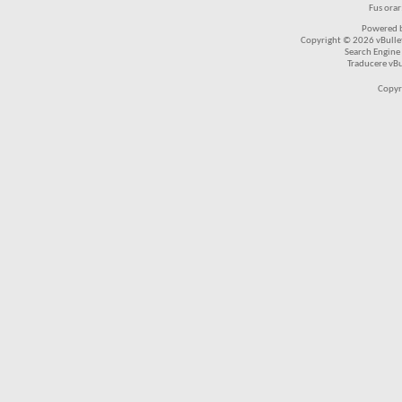
Fus ora
Powered b
Copyright © 2026 vBulleti
Search Engine
Traducere vB
Copyr