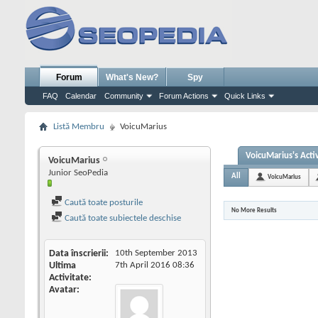
Forum
What's New?
Spy
FAQ
Calendar
Community
Forum Actions
Quick Links
Listă Membru
VoicuMarius
VoicuMarius's Activ
VoicuMarius
Junior SeoPedia
All
VoicuMarius
Caută toate posturile
No More Results
Caută toate subiectele deschise
Data înscrierii
10th September 2013
Ultima
7th April 2016
08:36
Activitate
Avatar