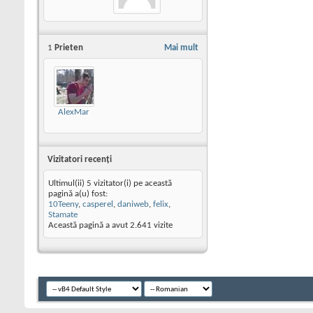
1
Prieten
Mai mult
AlexMar
Vizitatori recenţi
Ultimul(ii) 5 vizitator(i) pe această
pagină a(u) fost:
10Teeny
,
casperel
,
daniweb
,
felix
,
Stamate
Această pagină a avut
2.641
vizite