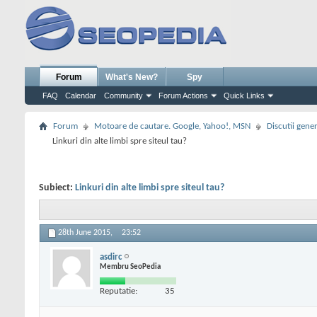
Forum
What's New?
Spy
FAQ
Calendar
Community
Forum Actions
Quick Links
Forum
Motoare de cautare. Google, Yahoo!, MSN
Discutii gene
Linkuri din alte limbi spre siteul tau?
Subiect:
Linkuri din alte limbi spre siteul tau?
28th June 2015,
23:52
asdirc
Membru SeoPedia
Reputatie:
35