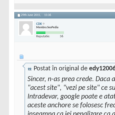
29th June 2015,
15:36
CDK
Membru SeoPedia
Reputatie:
36
Postat în original de
edy1200
Sincer, n-as prea crede. Daca ar
"acest site", "vezi pe site" ce 
Intradevar, google poate e atat
aceste anchore se folosesc frec
inseamna ca iei penalizare ca a