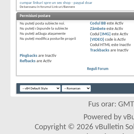
cumpar linkuri spre un sex shop - paypal doar
De barosanu în forumul Link-uri/Bannere
Permisiuni postare
Nu puteţi
posta subiecte noi.
Codul BB
este
Activ
Nu puteţi
răspunde la subiecte
Zâmbete
este
Activ
Nu puteţi
adăuga ataşamente
Codul
[IMG]
este
Activ
Nu puteţi
modifica posturile proprii
[VIDEO]
code is
Activ
Codul HTML este
Inactiv
Trackbacks
are
Inactiv
Pingbacks
are
Inactiv
Refbacks
are
Activ
Reguli Forum
Fus orar: GM
Powered by vBu
Copyright © 2026 vBulletin Solu