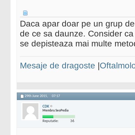
Daca apar doar pe un grup de s
de ce sa daunze. Consider ca
se depisteaza mai multe metod
Mesaje de dragoste
|
Oftalmol
29th June 2015,
07:17
CDK
Membru SeoPedia
Reputatie:
36