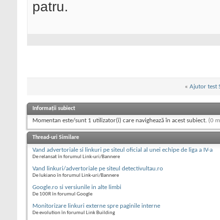
patru.
«
Ajutor test
Informații subiect
Momentan este/sunt 1 utilizator(i) care navighează în acest subiect.
(0 m
Thread-uri Similare
Vand advertoriale si linkuri pe siteul oficial al unei echipe de liga a IV-a
De relansat în forumul Link-uri/Bannere
Vand linkuri/advertoriale pe siteul detectivultau.ro
De lukiano în forumul Link-uri/Bannere
Google.ro si versiunile in alte limbi
De 100R în forumul Google
Monitorizare linkuri externe spre paginile interne
De evolution în forumul Link Building