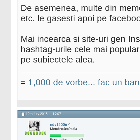
De asemenea, multe din meme-u
etc. le gasesti apoi pe faceboo
Mai incearca si site-uri gen In
hashtag-urile cele mai popula
pe subiectele alea.
=
1,000 de vorbe... fac un ban
12th July 2018,
19:07
edy12006
Membru SeoPedia
Reputatie:
43