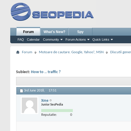
Forum
What's New?
Spy
FAQ
Calendar
Community
Forum Actions
Quick Links
Forum
Motoare de cautare. Google, Yahoo!, MSN
Discutii gene
Subiect:
How to .. traffic ?
3rd June 2018,
17:51
Xme
Junior SeoPedia
Reputatie:
0