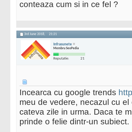
conteaza cum si in ce fel ?
3rd June 2018,
21:21
Infrasunete
Membru SeoPedia
Reputatie:
21
Incearca cu google trends
htt
meu de vedere, necazul cu el e
cateva zile in urma. Daca te mi
prinde o felie dintr-un subiect.