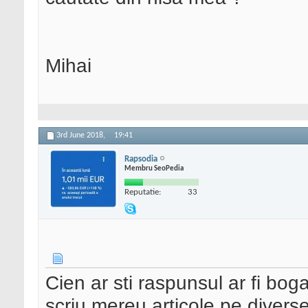
Mihai
3rd June 2018,
19:41
Rapsodia
Membru SeoPedia
Reputatie:
33
Cien ar sti raspunsul ar fi bo
scriu mereu articole pe divers