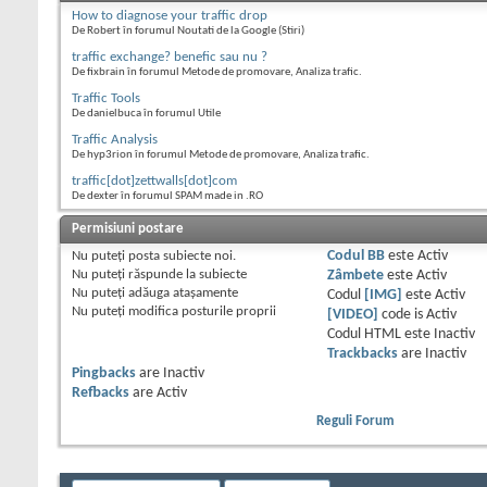
How to diagnose your traffic drop
De Robert în forumul Noutati de la Google (Stiri)
traffic exchange? benefic sau nu ?
De fixbrain în forumul Metode de promovare, Analiza trafic.
Traffic Tools
De danielbuca în forumul Utile
Traffic Analysis
De hyp3rion în forumul Metode de promovare, Analiza trafic.
traffic[dot]zettwalls[dot]com
De dexter în forumul SPAM made in .RO
Permisiuni postare
Nu puteţi
posta subiecte noi.
Codul BB
este
Activ
Nu puteţi
răspunde la subiecte
Zâmbete
este
Activ
Nu puteţi
adăuga ataşamente
Codul
[IMG]
este
Activ
Nu puteţi
modifica posturile proprii
[VIDEO]
code is
Activ
Codul HTML este
Inactiv
Trackbacks
are
Inactiv
Pingbacks
are
Inactiv
Refbacks
are
Activ
Reguli Forum