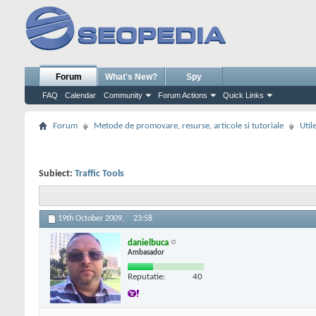
Forum
What's New?
Spy
FAQ
Calendar
Community
Forum Actions
Quick Links
Forum
Metode de promovare, resurse, articole si tutoriale
Util
Subiect:
Traffic Tools
19th October 2009,
23:58
danielbuca
Ambasador
Reputatie:
40