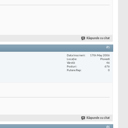
Răspunde cu citat
#5
Data înscrierii
17th May 2006
Locaţie
Ploiesti
Vârstă
46
Posturi
676
Putere Rep
0
Răspunde cu citat
#6