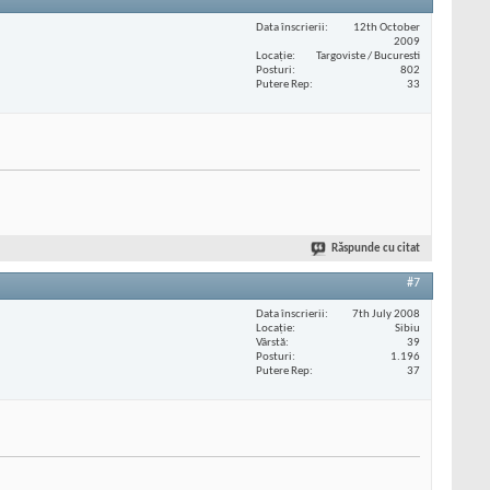
Data înscrierii
12th October
2009
Locaţie
Targoviste / Bucuresti
Posturi
802
Putere Rep
33
Răspunde cu citat
#7
Data înscrierii
7th July 2008
Locaţie
Sibiu
Vârstă
39
Posturi
1.196
Putere Rep
37