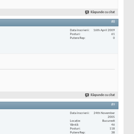
Răspunde cu citat
#8
Data înscrierii
16th April 2009
Posturi
61
Putere Rep
0
Răspunde cu citat
#9
Data înscrierii
24th November
2005
Locaţie
Bucuresti
Vârstă
46
Posturi
118
Putere Rep
38