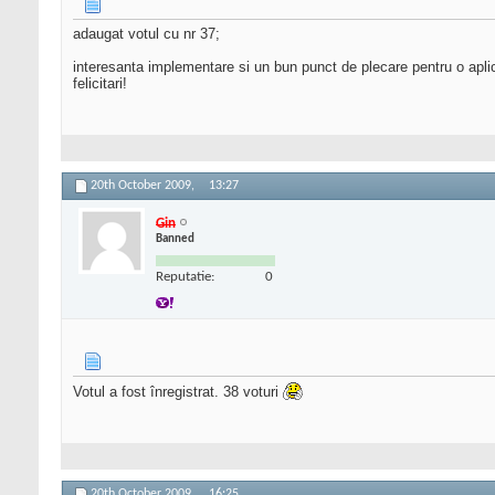
adaugat votul cu nr 37;
interesanta implementare si un bun punct de plecare pentru o aplica
felicitari!
20th October 2009,
13:27
Gin
Banned
Reputatie:
0
Votul a fost înregistrat. 38 voturi
20th October 2009,
16:25