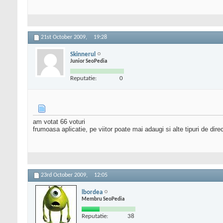
21st October 2009,
19:28
Skinnerul
Junior SeoPedia
Reputatie:
0
am votat 66 voturi
frumoasa aplicatie, pe viitor poate mai adaugi si alte tipuri de dir
23rd October 2009,
12:05
lbordea
Membru SeoPedia
Reputatie:
38