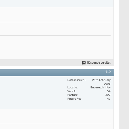
Răspunde cu citat
#10
Data înscrierii
25th February
2006
Locaţie
București / Ilfov
Vârstă
54
Posturi
622
Putere Rep
41