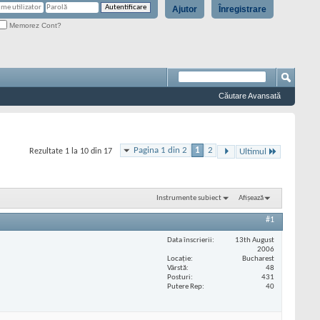
Ajutor
Înregistrare
Memorez Cont?
Căutare Avansată
Pagina 1 din 2
1
2
Rezultate 1 la 10 din 17
Ultimul
Instrumente subiect
Afișează
#1
Data înscrierii
13th August
2006
Locaţie
Bucharest
Vârstă
48
Posturi
431
Putere Rep
40