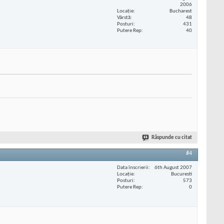
2006
Locaţie
Bucharest
Vârstă
48
Posturi
431
Putere Rep
40
Răspunde cu citat
#4
Data înscrierii
6th August 2007
Locaţie
Bucuresti
Posturi
573
Putere Rep
0