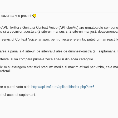
e cazul sa v-o prezint
.
 API, Twitter / Gorila si Context Voice (API uberVu) are urmatoarele compone
s si a vecinilor acestuia (2 site-uri mai sus si 2 site-uri mai jos); deasemenea
i serviciul Context Voice iar apoi, pentru fiecare referinta, puteti urmari reacti
rea a pana la 4 site-uri pe intervalul ales de dumneavoastra (zi, saptamana, 
nterval si va compara primele zece site-uri din acea categorie.
c.ro si extragem statistici precum: medie si maxim afisari per vizita, cele mai 
referali.
ce o puteti vota aici:
http://api.trafic.ro/aplicatii/index.php?id=6
situl acestei saptamani.