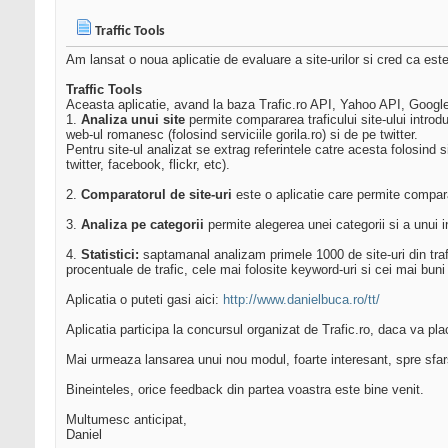
Traffic Tools
Am lansat o noua aplicatie de evaluare a site-urilor si cred ca est
Traffic Tools
Aceasta aplicatie, avand la baza Trafic.ro API, Yahoo API, Google
1.
Analiza unui site
permite compararea traficului site-ului introdu
web-ul romanesc (folosind serviciile gorila.ro) si de pe twitter.
Pentru site-ul analizat se extrag referintele catre acesta folosind s
twitter, facebook, flickr, etc).
2.
Comparatorul de site-uri
este o aplicatie care permite compara
3.
Analiza pe categorii
permite alegerea unei categorii si a unui i
4.
Statistici:
saptamanal analizam primele 1000 de site-uri din trafi
procentuale de trafic, cele mai folosite keyword-uri si cei mai buni 
Aplicatia o puteti gasi aici:
http://www.danielbuca.ro/tt/
Aplicatia participa la concursul organizat de Trafic.ro, daca va pla
Mai urmeaza lansarea unui nou modul, foarte interesant, spre sfar
Bineinteles, orice feedback din partea voastra este bine venit.
Multumesc anticipat,
Daniel