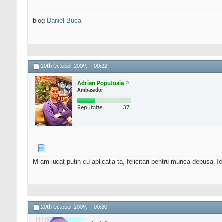
blog
Daniel Buca
20th October 2009,
00:22
Adrian Poputoaia
Ambasador
Reputatie:
37
M-am jucat putin cu aplicatia ta, felicitari pentru munca depusa.Te
20th October 2009,
00:30