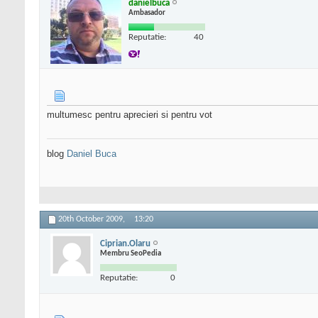
danielbuca
Ambasador
Reputatie:
40
multumesc pentru aprecieri si pentru vot
blog
Daniel Buca
20th October 2009,
13:20
Ciprian.Olaru
Membru SeoPedia
Reputatie:
0