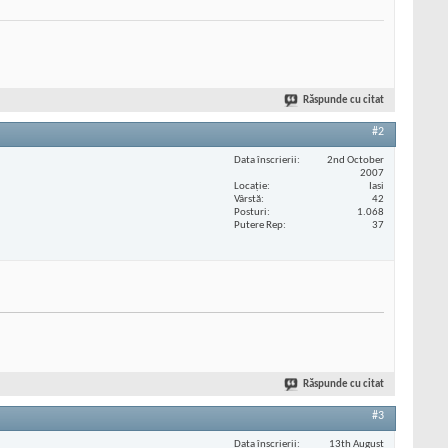
Răspunde cu citat
#2
Data înscrierii
2nd October
2007
Locaţie
Iasi
Vârstă
42
Posturi
1.068
Putere Rep
37
Răspunde cu citat
#3
Data înscrierii
13th August