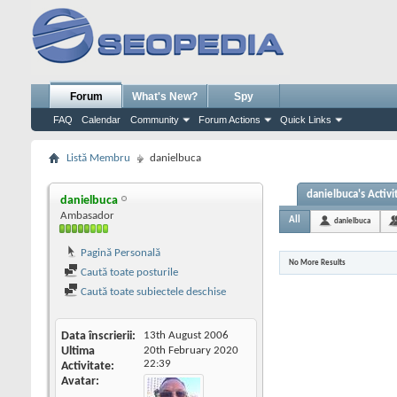
Forum
What's New?
Spy
FAQ
Calendar
Community
Forum Actions
Quick Links
Listă Membru
danielbuca
danielbuca's Activi
danielbuca
Ambasador
All
danielbuca
Pagină Personală
No More Results
Caută toate posturile
Caută toate subiectele deschise
Data înscrierii
13th August 2006
Ultima
20th February 2020
22:39
Activitate
Avatar