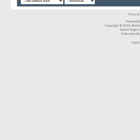
Fus ora
Powered b
Copyright © 2026 vBulleti
Search Engine
Traducere vB
Copyr