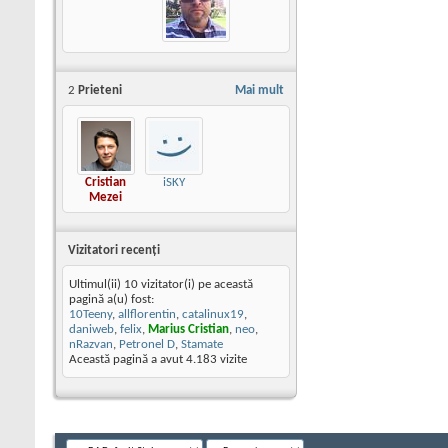
2
Prieteni
Mai mult
Cristian
iSKY
Mezei
Vizitatori recenţi
Ultimul(ii) 10 vizitator(i) pe această
pagină a(u) fost:
10Teeny
,
allflorentin
,
catalinux19
,
daniweb
,
felix
,
Marius Cristian
,
neo
,
nRazvan
,
Petronel D
,
Stamate
Această pagină a avut
4.183
vizite