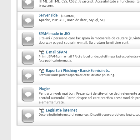
HTML, xHTML, CSS, CSS2, Javascript. Accesibilitate si functionalita
browsere.
Server side
(1 Cititori)
Apache, PHP, ASP, Baze de date, MySql, SQL
SPAM made in .RO
Site-uri / persoane care fac spam in motoarele de cautare (cuvint
doorway pages) sau prin e-mail. Sa aratam lumii cine sunt.
E-mail SPAM
Primiti SPAM prin email ? Aici e locul unde puteti impartasi experientra v
face publica informatia.
Raportari Phishing - Banci/Servicii etc.
Sectiune unde puteti raporta orice fel de atac phishing.
Plagiat
Pentru un web mai bun. Prezentari de site-uri ce detin elemente ale
acordul autorului. Pareri despre cei care practica acest mod de p
elemente furate.
Legislatie internet
Despre legile internetului romanesc. Discutii despre probleme legale, sau