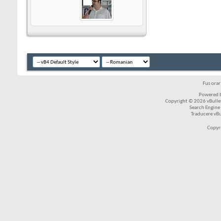
Fus ora
Powered b
Copyright © 2026 vBulleti
Search Engine
Traducere vB
Copyr