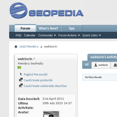
Forum
What's New?
Spy
FAQ
Calendar
Community
Forum Actions
Quick Links
Listă Membru
webSorin
webSorin's Activit
webSorin
Membru SeoPedia
All
webSorin
Pagină Personală
No More Results
Caută toate posturile
Caută toate subiectele deschise
Data înscrierii
21st April 2011
Ultima
10th July 2025
14:37
Activitate
Avatar