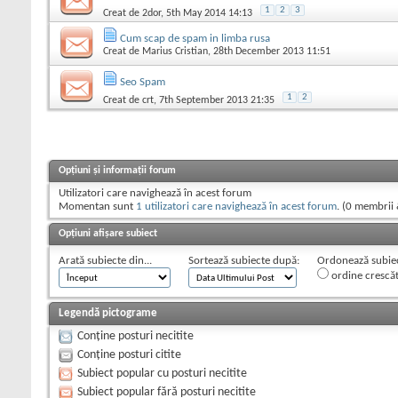
1
2
3
Creat de
2dor
, 5th May 2014 14:13
Cum scap de spam in limba rusa
Creat de
Marius Cristian
, 28th December 2013 11:51
Seo Spam
1
2
Creat de
crt
, 7th September 2013 21:35
Opțiuni și informații forum
Utilizatori care navighează în acest forum
Momentan sunt
1 utilizatori care navighează în acest forum
. (0 membrii 
Opțiuni afișare subiect
Arată subiecte din...
Sortează subiecte după:
Ordonează subiect
ordine crescă
Legendă pictograme
Conține posturi necitite
Conține posturi citite
Subiect popular cu posturi necitite
Subiect popular fără posturi necitite