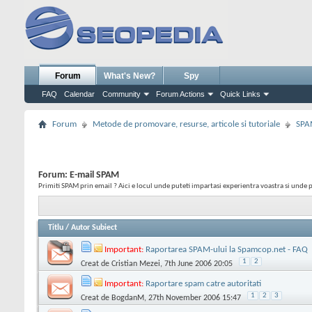
Forum
What's New?
Spy
FAQ
Calendar
Community
Forum Actions
Quick Links
Forum
Metode de promovare, resurse, articole si tutoriale
SPA
Forum:
E-mail SPAM
Primiti SPAM prin email ? Aici e locul unde puteti impartasi experientra voastra si unde p
Titlu
/
Autor Subiect
Important:
Raportarea SPAM-ului la Spamcop.net - FAQ
1
2
Creat de
Cristian Mezei
, 7th June 2006 20:05
Important:
Raportare spam catre autoritati
1
2
3
Creat de
BogdanM
, 27th November 2006 15:47