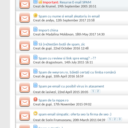
Important:
Resurse E-mail SPAM
Creat de
Krumel
, 19th September 2005 20:51
Spam cu nume si email aleatoriu in email
Creat de
andyu
, 12th September 2017 23:58
Import china
Creat de
Madalina Moldovan
, 18th May 2017 14:30
Să (re)testăm boții de spam, zic
Creat de
gupi
, 22nd October 2016 12:48
Spam cu review si link spre emag? :-??
Creat de
dragosteam
, 14th July 2015 16:11
Spam de weyron.ro, băieții certați cu limba română
Creat de
gupi
, 10th April 2016 16:59
Spam pe email cu posibil virus in atasament
1
2
Creat de
iasivezi
, 22nd April 2015 20:05
Spam de la mppe.ro
Creat de
gupi
, 17th November 2015 09:02
spam email simpatic: oferta seo la firma de seo :)
1
2
3
Creat de
Sorin Frumuseanu
, 20th March 2011 04:39