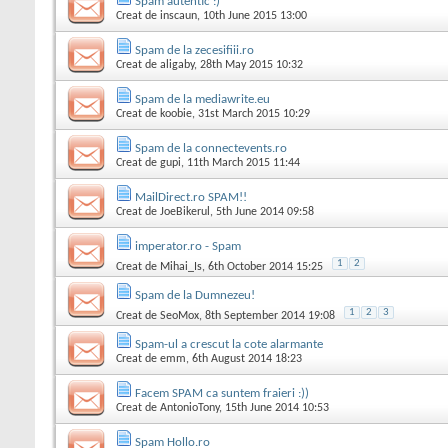
Spam autentic :)
Creat de
inscaun
, 10th June 2015 13:00
Spam de la zecesifiii.ro
Creat de
aligaby
, 28th May 2015 10:32
Spam de la mediawrite.eu
Creat de
koobie
, 31st March 2015 10:29
Spam de la connectevents.ro
Creat de
gupi
, 11th March 2015 11:44
MailDirect.ro SPAM!!
Creat de
JoeBikerul
, 5th June 2014 09:58
imperator.ro - Spam
1
2
Creat de
Mihai_Is
, 6th October 2014 15:25
Spam de la Dumnezeu!
1
2
3
Creat de
SeoMox
, 8th September 2014 19:08
Spam-ul a crescut la cote alarmante
Creat de
emm
, 6th August 2014 18:23
Facem SPAM ca suntem fraieri :))
Creat de
AntonioTony
, 15th June 2014 10:53
Spam Hollo.ro