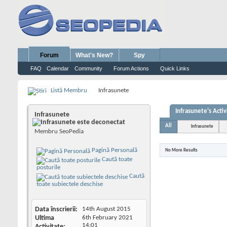
Forum
What's New?
Spy
FAQ
Calendar
Community
Forum Actions
Quick Links
Listă Membru
Infrasunete
Infrasunete's Activ
Infrasunete
All
Infrasunete
Membru SeoPedia
Pagină Personală
No More Results
Caută toate
posturile
Caută
toate subiectele deschise
Data înscrierii
14th August 2015
Ultima
6th February 2021
14:01
Activitate