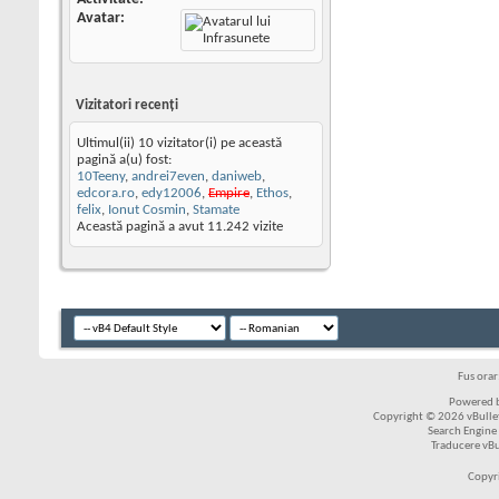
Avatar
Vizitatori recenţi
Ultimul(ii) 10 vizitator(i) pe această
pagină a(u) fost:
10Teeny
,
andrei7even
,
daniweb
,
edcora.ro
,
edy12006
,
Empire
,
Ethos
,
felix
,
Ionut Cosmin
,
Stamate
Această pagină a avut
11.242
vizite
Fus ora
Powered b
Copyright © 2026 vBulleti
Search Engine
Traducere vB
Copyr