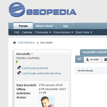
Forum
What's New?
Spy
FAQ
Calendar
Community
Forum Actions
Quick Links
Listă Membru
teocatalin
teocatalin's Activit
teocatalin
Membru SeoPedia
All
teocatalin
Caută toate posturile
No More Results
Caută toate subiectele deschise
Data înscrierii
27th January 2016
Ultima
27th November 2023
11:48
Activitate
Avatar