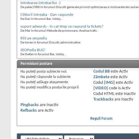
Intrebarea intrebarilor :)
De palex1988 în forumul Discutii generale privind optimizarea si motoarele de cautar
Cititorii intreaba - Dan raspunde
De Dan în forumul Bar, lobby...
suport adwords - in cat timp va raspund la tickets?
De Mar în forumul Metode de promovare, Analiza trafic.
RSS pe seopedia
De horex în forumul Discutii administrative
SEOPedia BUG!
De thefan în forumul Bar, lobby...
Permisiuni postare
Nu puteţi
posta subiecte noi.
Codul BB
este
Activ
Nu puteţi
răspunde la subiecte
Zâmbete
este
Activ
Nu puteţi
adăuga ataşamente
Codul
[IMG]
este
Activ
Nu puteţi
modifica posturile proprii
[VIDEO]
code is
Activ
Codul HTML este
Inactiv
Trackbacks
are
Inactiv
Pingbacks
are
Inactiv
Refbacks
are
Activ
Reguli Forum