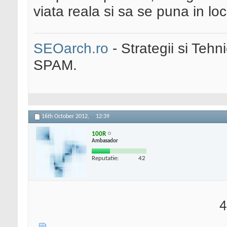
viata reala si sa se puna in locul
SEOarch.ro
- Strategii si Teh
SPAM.
16th October 2012,
12:39
100R
Ambasador
Reputatie:
42
4