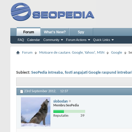
Forum
What's New?
Spy
FAQ
Calendar
Community
Forum Actions
Quick Links
Forum
Motoare de cautare. Google, Yahoo!, MSN
Google
Se
Subiect:
SeoPedia intreaba, fosti angajati Google raspund intrebaril
23rd September 2012,
12:37
slobodan
Membru SeoPedia
Reputatie:
39