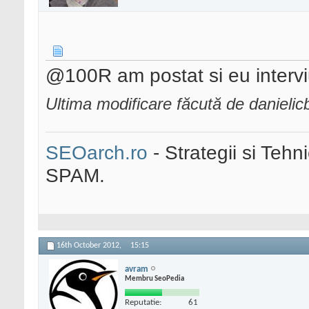
@100R am postat si eu interv
Ultima modificare făcută de danieli
SEOarch.ro
- Strategii si Teh
SPAM.
16th October 2012,
15:15
avram
Membru SeoPedia
Reputatie:
61