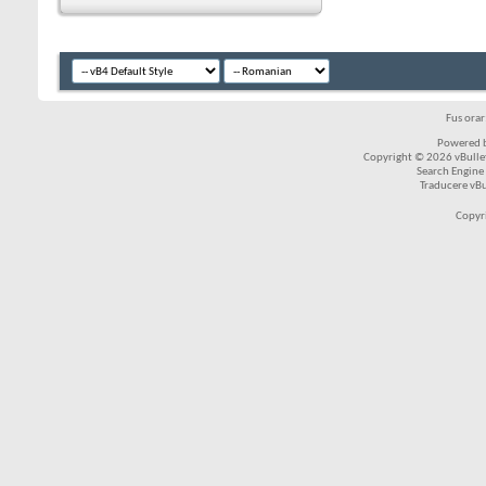
Fus ora
Powered b
Copyright © 2026 vBulleti
Search Engine
Traducere vB
Copyr