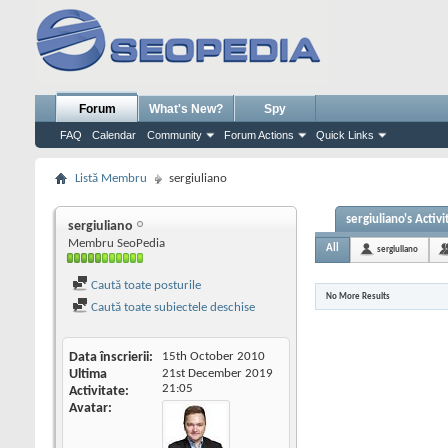
Forum
What's New?
Spy
FAQ
Calendar
Community
Forum Actions
Quick Links
Listă Membru
sergiuliano
sergiuliano's Activi
sergiuliano
Membru SeoPedia
All
sergiuliano
Caută toate posturile
No More Results
Caută toate subiectele deschise
Data înscrierii
15th October 2010
Ultima
21st December 2019
21:05
Activitate
Avatar