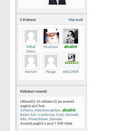
8
Prieteni
Mai mult
Mihai
Vicarious
alinalin0
Gianu
marium
Hyuga
edy12006
Vizitatori recenţi
Ultimul(ii) 10 vizitator(i) pe această
pagină a(u) fost:
10Teeny
,
AlexGheorghitan
,
alinalin0
,
Balazs Adi
,
crazyhrose
,
Cvali
,
daniweb
,
felix
,
PhoeniXman
,
Stamate
Această pagină a avut
7.906
vizite