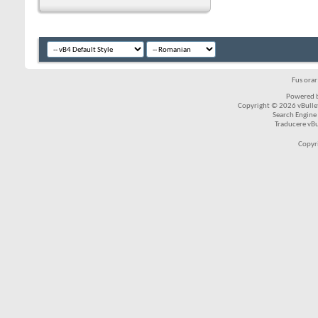
Fus ora
Powered b
Copyright © 2026 vBulleti
Search Engine
Traducere vB
Copyr