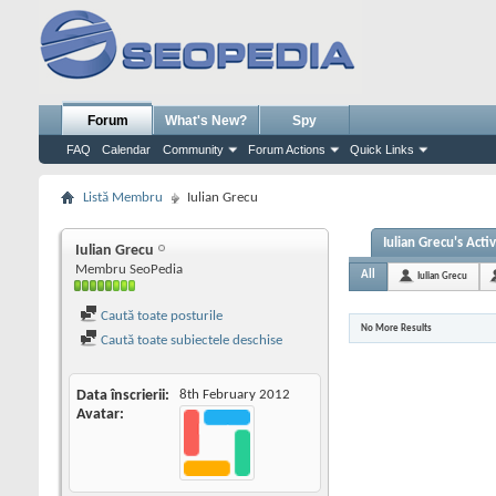
Forum
What's New?
Spy
FAQ
Calendar
Community
Forum Actions
Quick Links
Listă Membru
Iulian Grecu
Iulian Grecu's Activ
Iulian Grecu
Membru SeoPedia
All
Iulian Grecu
Caută toate posturile
No More Results
Caută toate subiectele deschise
Data înscrierii
8th February 2012
Avatar