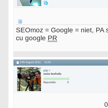
SEOmoz = Google = niet, PA se
cu google
PR
27th August 2012,
21:05
cris
Junior SeoPedia
Reputatie:
0
0