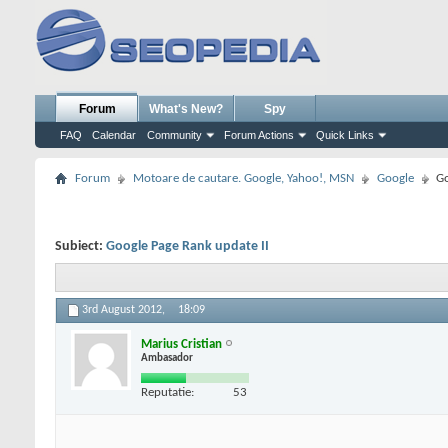
Forum
What's New?
Spy
FAQ
Calendar
Community
Forum Actions
Quick Links
Forum
Motoare de cautare. Google, Yahoo!, MSN
Google
Go
Subiect:
Google Page Rank update II
3rd August 2012,
18:09
Marius Cristian
Ambasador
Reputatie:
53