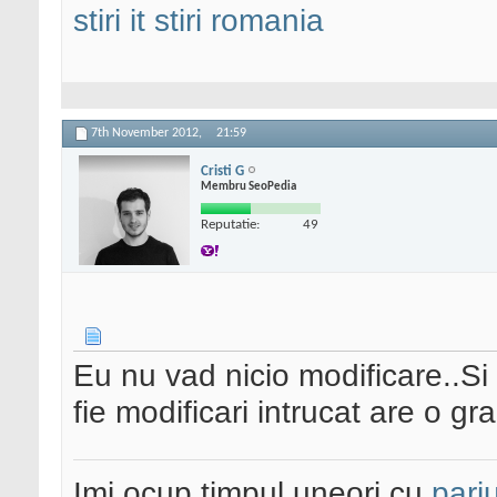
stiri it
stiri romania
7th November 2012,
21:59
Cristi G
Membru SeoPedia
Reputatie:
49
Eu nu vad nicio modificare..Si 
fie modificari intrucat are o g
Imi ocup timpul uneori cu
pariu