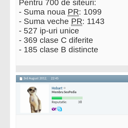
Pentru 700 de siteuri:
- Suma noua
PR
: 1099
- Suma veche
PR
: 1143
- 527 ip-uri unice
- 369 clase C diferite
- 185 clase B distincte
3rd August 2012,
22:45
Hobart
Membru SeoPedia
Reputatie:
38