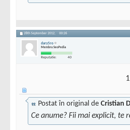
28th September 2012,
00:26
dary5ro
Membru SeoPedia
Reputatie:
40
1
Postat în original de
Cristian 
Ce anume? Fii mai explicit, te r