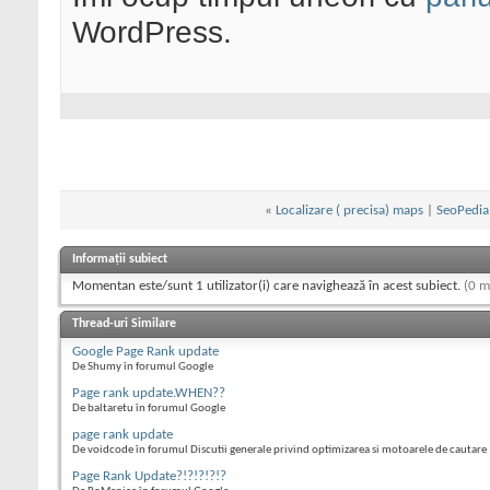
WordPress.
«
Localizare ( precisa) maps
|
SeoPedia 
Informații subiect
Momentan este/sunt 1 utilizator(i) care navighează în acest subiect.
(0 m
Thread-uri Similare
Google Page Rank update
De Shumy în forumul Google
Page rank update.WHEN??
De baltaretu în forumul Google
page rank update
De voidcode în forumul Discutii generale privind optimizarea si motoarele de cautare
Page Rank Update?!?!?!?!?