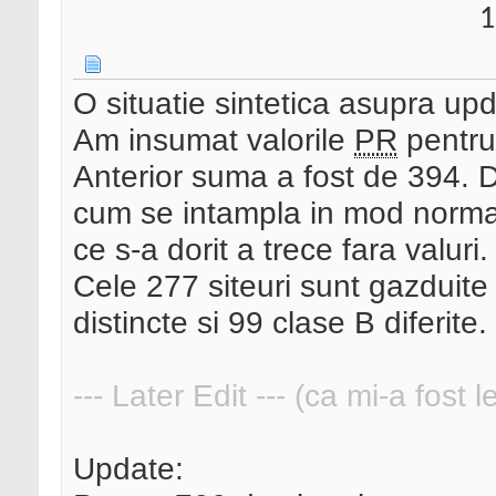
1
O situatie sintetica asupra up
Am insumat valorile
PR
pentru 
Anterior suma a fost de 394. 
cum se intampla in mod normal
ce s-a dorit a trece fara valuri
Cele 277 siteuri sunt gazduite
distincte si 99 clase B diferite.
--- Later Edit --- (ca mi-a fost 
Update: