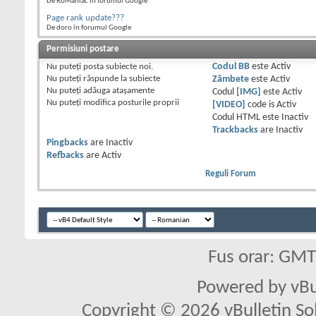
De RoManiac în forumul Google
Page rank update???
De doro în forumul Google
Permisiuni postare
Nu puteţi
posta subiecte noi.
Codul BB
este
Activ
Nu puteţi
răspunde la subiecte
Zâmbete
este
Activ
Nu puteţi
adăuga ataşamente
Codul
[IMG]
este
Activ
Nu puteţi
modifica posturile proprii
[VIDEO]
code is
Activ
Codul HTML este
Inactiv
Trackbacks
are
Inactiv
Pingbacks
are
Inactiv
Refbacks
are
Activ
Reguli Forum
Fus orar: GM
Powered by vBu
Copyright © 2026 vBulletin Solu