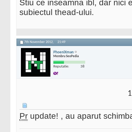
Stiu ce inseamna ibl, dar nici
subiectul thead-ului.
7th November 2012,
21:49
PhoeniXman
Membru SeoPedia
Reputatie:
38
1
Pr
update! , au aparut schimbar