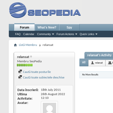
Forum
What's New?
Spy
FAQ
Calendar
Community
Forum Actions
Quick Links
Listă Membru
relansat
relansat's Activity
relansat
Membru SeoPedia
All
relansat
Caută toate posturile
No More Results
Caută toate subiectele deschise
Data înscrierii
18th July 2011
Ultima
26th August 2022
12:10
Activitate
Avatar