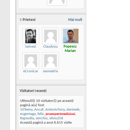
5
Prieteni
Mai mult
iasivezi
Claudyou
Popescu
Marian
eCronicar
seometrix
Vizitatori recenţi
Ultimul(ii) 10 vizitator(i) pe această
pagină a(u) fost:
10Teeny
,
AncaF
,
AntonioTony
,
daniweb
,
eugentaga
,
felix
,
proexpertmediaiasi
,
Rapsodia
,
senchiu
,
silviu256
Această pagină a avut
6.615
vizite