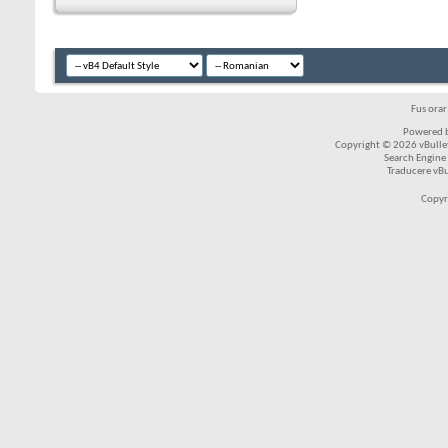
Fus ora
Powered b
Copyright © 2026 vBulleti
Search Engine
Traducere vB
Copyr