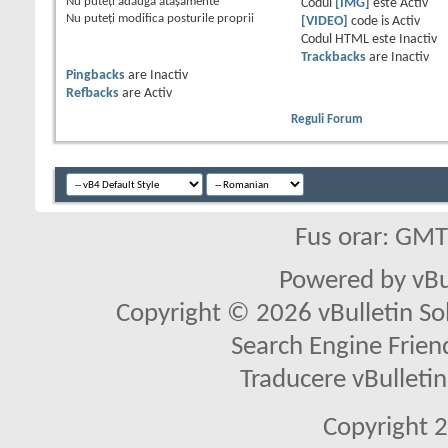
Nu puteţi
adăuga ataşamente
Codul
[IMG]
este
Activ
Nu puteţi
modifica posturile proprii
[VIDEO]
code is
Activ
Codul HTML este
Inactiv
Trackbacks
are
Inactiv
Pingbacks
are
Inactiv
Refbacks
are
Activ
Reguli Forum
Fus orar: GM
Powered by vBu
Copyright © 2026 vBulletin Solu
Search Engine Frien
Traducere vBullet
Copyright 