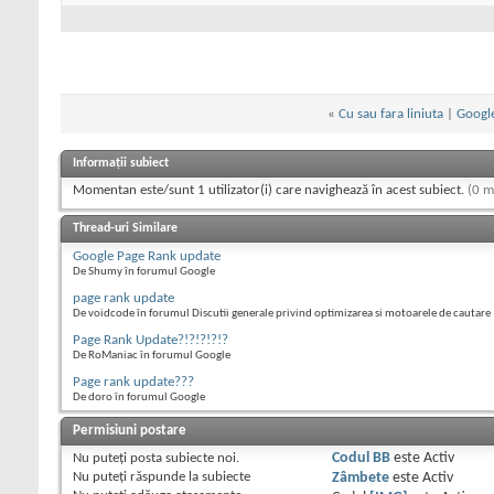
«
Cu sau fara liniuta
|
Google
Informații subiect
Momentan este/sunt 1 utilizator(i) care navighează în acest subiect.
(0 m
Thread-uri Similare
Google Page Rank update
De Shumy în forumul Google
page rank update
De voidcode în forumul Discutii generale privind optimizarea si motoarele de cautare
Page Rank Update?!?!?!?!?
De RoManiac în forumul Google
Page rank update???
De doro în forumul Google
Permisiuni postare
Nu puteţi
posta subiecte noi.
Codul BB
este
Activ
Nu puteţi
răspunde la subiecte
Zâmbete
este
Activ