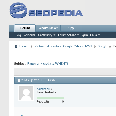
Forum
What's New?
Spy
FAQ
Calendar
Community
Forum Actions
Quick Links
Forum
Motoare de cautare. Google, Yahoo!, MSN
Google
P
Subiect:
Page rank update.WHEN??
23rd August 2010,
13:46
baltaretu
Junior SeoPedia
Reputatie:
0