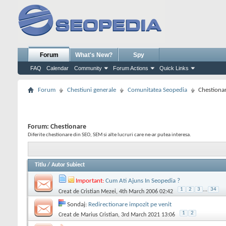
Forum
What's New?
Spy
FAQ
Calendar
Community
Forum Actions
Quick Links
Forum
Chestiuni generale
Comunitatea Seopedia
Chestiona
Forum:
Chestionare
Diferite chestionare din SEO, SEM si alte lucruri care ne-ar putea interesa.
Titlu
/
Autor Subiect
Important:
Cum Ati Ajuns In Seopedia ?
1
2
3
...
34
Creat de
Cristian Mezei
, 4th March 2006 02:42
Sondaj:
Redirectionare impozit pe venit
1
2
Creat de
Marius Cristian
, 3rd March 2021 13:06