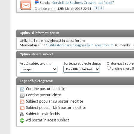
Sondaj:
Servicii de Business Growth - ati folosi?
1
2
Creat de
emm
, 12th March 2013 22:11
Opțiuni și informații forum
Utilizatori care navighează în acest forum
Momentan sunt
1 utilizatori care navighează în acest forum
. (0 membrii 
Opțiuni afișare subiect
Arată subiecte din...
Sortează subiecte după:
Ordonează subiect
ordine crescă
Legendă pictograme
Conține posturi necitite
Conține posturi citite
Subiect popular cu posturi necitite
Subiect popular fără posturi necitite
Subiectul este închis
Aţi postat în acest subiect