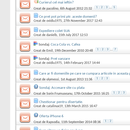
Curierul cel mai ieftin?
1
2
3
...
5
Creat de
pacolino
, 6th August 2012 21:32
Ce pret pot primi ptr. aceste domenii?
Creat de
ovidiu1975
, 27th November 2017 12:43
Expediere colet SUA
Creat de
danielb
, 15th July 2017 12:53
Sondaj:
Coca Cola vs. Cafea
1
2
3
...
7
Creat de
Emil
, 19th December 2010 20:48
Sondaj:
Pret vanzare
Creat de
ovidiu1975
, 14th February 2017 14:44
Care ar fi domeniile pe care se cumpara articole in aceasta
1
2
3
Creat de
olymessi
, 1st August 2013 11:36
Sondaj: Accesare site cu plata
1
2
3
Creat de
Sorin Frumuseanu
, 17th October 2015 16:25
Chestionar pentru disertatie.
Creat de
catalinux19
, 13th March 2015 16:47
Oferta iPhone 6
1
2
Creat de
Rapsodia
, 11th September 2014 08:36