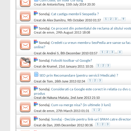
Cum citesc un fisier csv lung
Creat de
AntonioTony
, 15th July 2014 20:30
Sondaj:
Cat castiga membrii Seopedia ?
1
2
3
...
9
Creat de
Alex Dumitru
, 9th October 2010 01:37
Sondaj:
Ce procent din potentialul de reclama al sitului vo
Creat de
emm
, 29th August 2013 18:08
Sondaj:
Credeti ca vreun membru SeoPedia are sanse sa faca
online?
1
2
3
...
6
Creat de
Andrei S
, 8th December 2010 03:57
Sondaj:
Folositi toolbar-ul Google?
1
2
3
Creat de
Krumel
, 21st January 2011 10:35
SEO prin Recomandare (pentru servicii Medicale) ?
1
2
3
Creat de
Tom
, 26th June 2013 02:34
Sondaj:
Considerati ca Google este corect in relatia cu dvs 
produs
Creat de
Hakuna Matata
, 2nd June 2013 21:10
Sondaj:
Cum va merge nisa? (in ultimele 3 luni)
1
2
Creat de
emm
, 27th March 2013 01:31
Sondaj:
Sondaj - Decizie pentru link-uri SPAM catre director
1
2
3
Creat de
Dan
, 20th December 2012 00:36