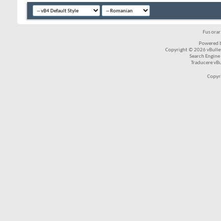
Fus ora
Powered b
Copyright © 2026 vBulleti
Search Engine
Traducere vB
Copyr